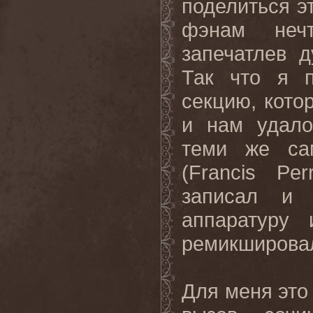
поделиться э
фэнам неч
запечатлев 
Так что я п
секцию, кото
и нам удало
теми же са
(
Francis
Per
записал и 
аппаратуру
ремикширова
Для меня это