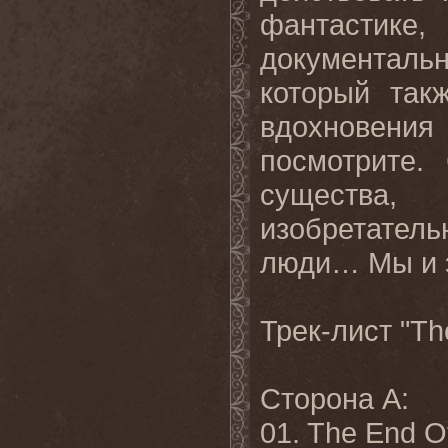
фантастик
документаль
который так
вдохновения
посмотрите
.
существа
изобретатель
люди… Мы и э
Трек
-
лист
"Th
Сторона
A:
01. The End O