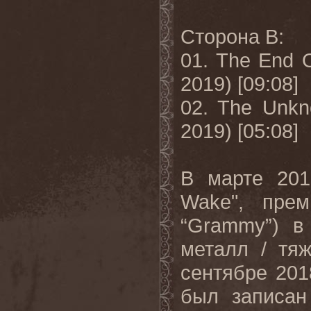
Сторона
B:
01. The End O
2019) [09:08]
02. The Unkn
2019) [05:08]
В
марте
20
Wake",
пре
“
Grammy
”) в
металл / тя
сентябре 201
был записан