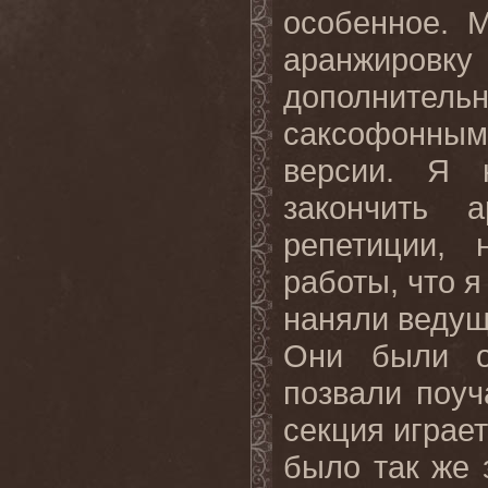
особенное. 
аранжировку
дополнител
саксофонным
версии. Я 
закончить 
репетиции, 
работы, что я
наняли ведущ
Они были о
позвали поуч
секция играет
было так же 