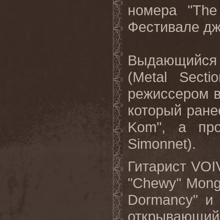
номера "
The
Фестивале дж
Выдающийся
(Metal Secti
режиссером
который
ране
Kom",
а
пр
Simonnet).
Гитарист
VOI
"
Chewy
"
Mong
Dormancy
" и
открывающий