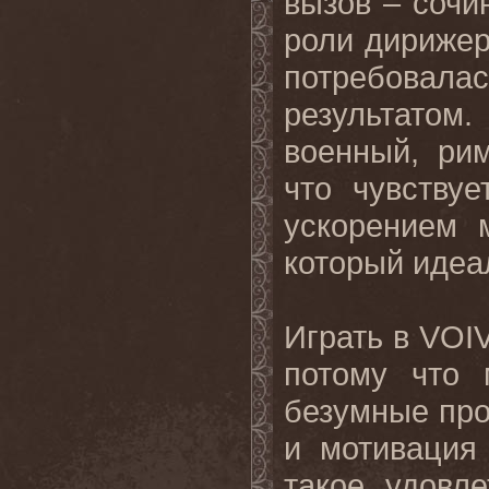
вызов – сочи
роли дирижера
потребовала
результатом.
военный, рим
что чувству
ускорением 
который идеал
Играть в
VOI
потому что 
безумные прое
и мотивация
такое
удовле