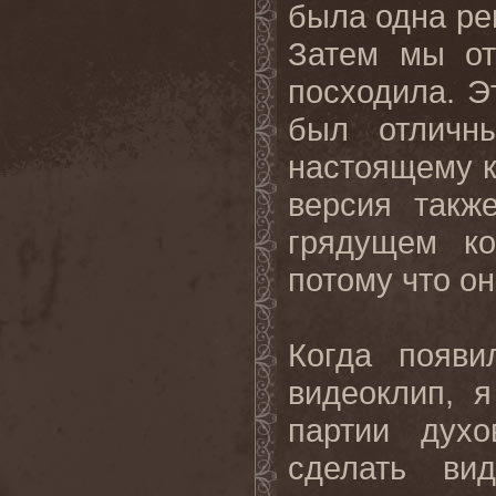
была одна ре
Затем мы от
посходила. Э
был отличн
настоящему к
версия
такж
грядущем
к
потому
что
он
Когда появи
видеоклип, 
партии дух
сделать ви