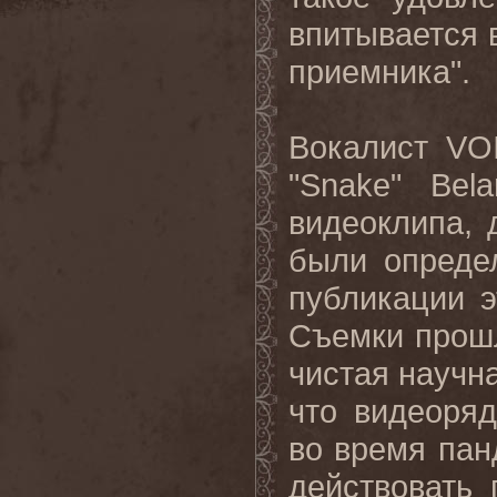
впитывается в
приемника".
Вокалист
VO
"
Snake
"
Bela
видеоклипа, 
были опреде
публикации э
Съемки прошл
чистая научна
что видеоря
во время пан
действовать