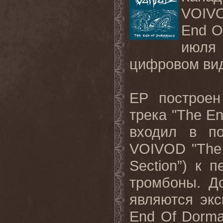
VOIV
End
O
июля
цифровом ви
EP
построен
трека "
The
En
входил в п
VOIVOD
"
The
Section
”) к 
тромбоны. Д
являются экс
End
Of
Dorm