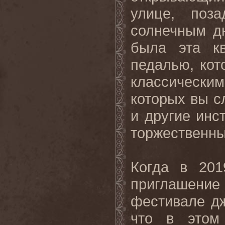
улице, поз
солнечным д
была эта кв
педалью, кот
классически
которых вы с
и другие инс
торжественны
Когда в 201
приглашени
фестивале д
что в этом