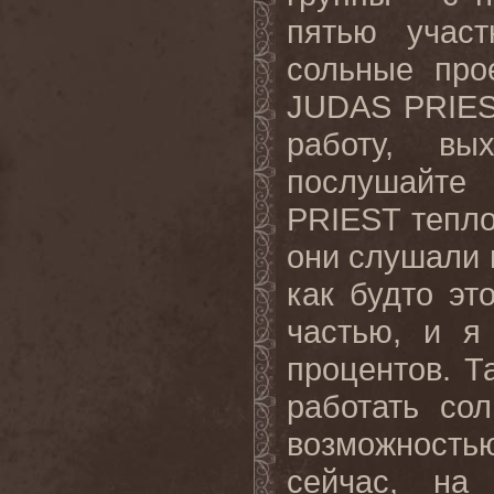
пятью учас
сольные про
JUDAS
PRIE
работу, вы
послушайте
PRIEST
тепло
они слушали м
как будто эт
частью, и я
процентов. Т
работать со
возможность
сейчас, на 