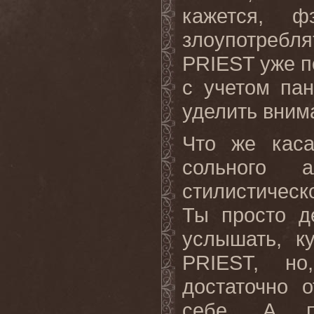
кажется, 
злоупотребл
PRIEST
уже п
с учетом па
уделить внима
Что же каса
сольного 
стилистическ
Ты
просто
д
услышать, к
PRIEST
, но
достаточно 
себе. А по