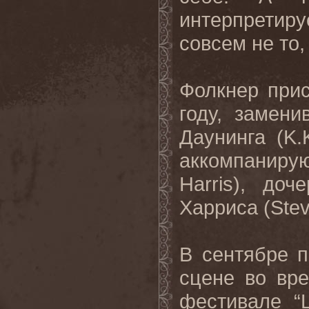
интерпретир
совсем не то,
Фолкнер при
году, замени
Даунинга (K.
аккомпаниру
Harris), до
Харриса (Stev
В сентябре 
сцене во вр
фестивале “