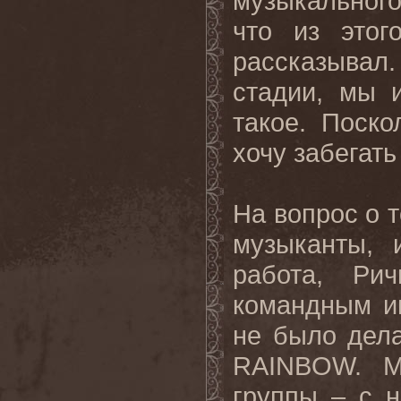
музыкального
что из этог
рассказыва
стадии, мы 
такое. Поско
хочу забегать
На вопрос о 
музыканты, 
работа, Ри
командным и
не было дела
RAINBOW
. М
группы – с 