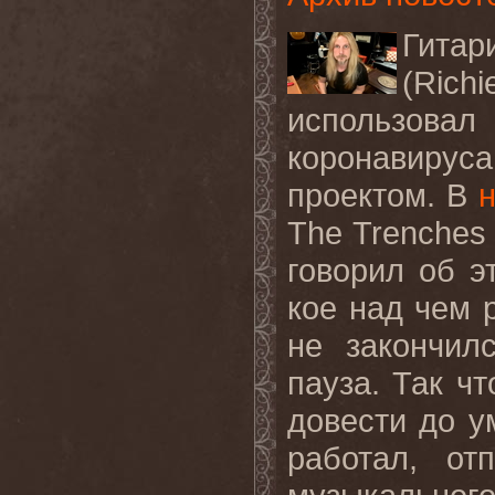
Гита
(
Richi
использовал
коронавирус
проектом. В
The
Trenches
говорил об э
кое над чем р
не закончил
пауза. Так чт
довести до у
работал, от