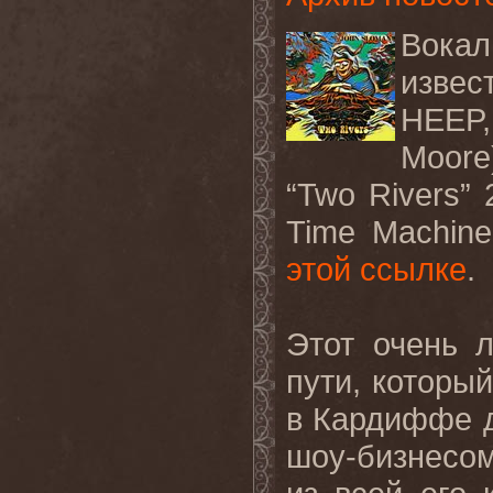
Вокал
извес
HEEP
Moore
“Two Rivers”
Time
Machine
этой ссылке
.
Этот очень 
пути, которы
в Кардиффе д
шоу-бизнесом