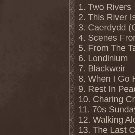
1. Two Rivers
2. This River 
3. Caerdydd (C
4. Scenes From
5. From The T
6. Londinium
7. Blackweir
8. When I Go
9. Rest In Pea
10. Charing C
11. 70s Sunda
12. Walking Al
13. The Last 