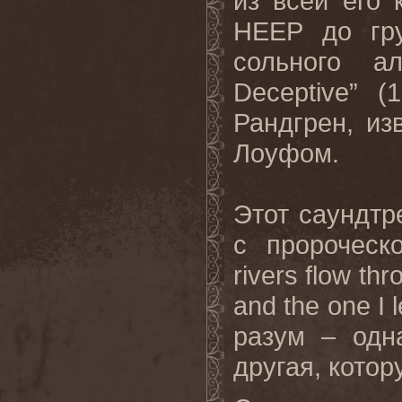
из всей его
HEEP
до гру
сольного а
Deceptive
” (
Рандгрен, из
Лоуфом.
Этот саундтр
с пророческо
rivers
flow
thr
and
the
one
I
l
разум – одн
другая, котор