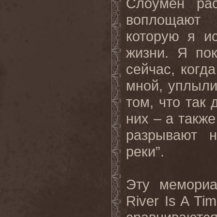
Слоумен ра
воплощают 
которую я и
жизни. Я по
сейчас, когда
мной, уплыли
том, что так
них – а также
разрывают 
реки”.
Эту мемориа
River
Is
A
Tim