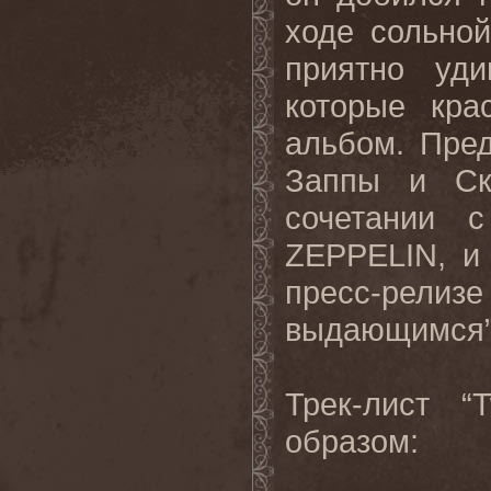
ходе сольно
приятно уди
которые кра
альбом. Пре
Заппы и Ск
сочетании 
ZEPPELIN
, и
пресс-рел
выдающимся”
Трек
-
лист
“
образом
: