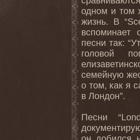
сравниваютс
одном и том 
жизнь. В
“Sc
вспоминает
песни так: “У
головой по
елизаветин
семейную жес
о том, как я 
в Лондон”.
Песни “
Lond
документиру
он добился н