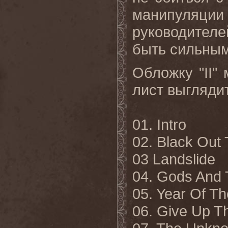
манипуляции
руководител
быть сильным
Обложку "
II
"
лист выгляди
01.
Intro
02. Black Out
03 Landslide
04. Gods And 
05. Year Of T
06. Give Up T