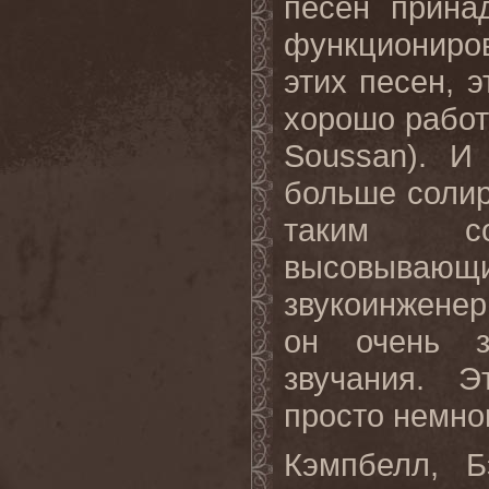
песен прина
функциониров
этих песен, 
хорошо работ
Soussan). И
больше соли
таким с
высовывающи
звукоинженер,
он очень з
звучания. Э
просто немног
Кэмпбелл, 