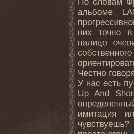
По словам Ф
альбоме LA
прогрессивно
них точно в
налицо очев
собственного
ориентироват
Честно говоря
У нас есть пу
Up And Shout
определенны
имитация ил
чувствуешь?
просто огонь,