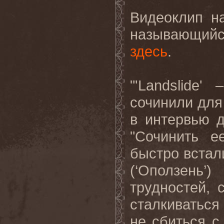
Видеоклип н
называющий
здесь
.
"'
Landslide
' 
сочинили для
в интервью 
"Сочинить е
быстро встали
(‘Оползень’
трудностей,
сталкиваться
не сбиться с