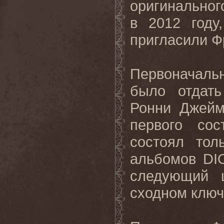
оригинальног
в 2012 году
пригласили Ф
Первоначальн
было отдат
Ронни Джейм
первого со
состоял тол
альбомов DI
следующий 
сходном ключ