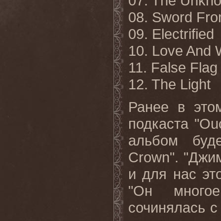
07. The Unkn
08. Sword Fro
09. Electrified
10. Love And 
11. False Flag
12. The Light
Ранее в это
подкаста "Ou
альбом буде
Crown". "Джим
и для нас эт
"Он многое
сочинялась с 