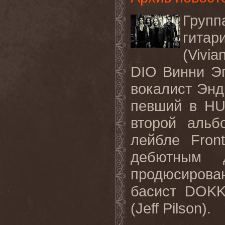
Групп
гитар
(Vivi
DIO Винни Эп
вокалист Энд
певший в
HU
второй альб
лейбле
Front
дебютным 
продюсиров
басист
DOK
(
Jeff
Pilson
).