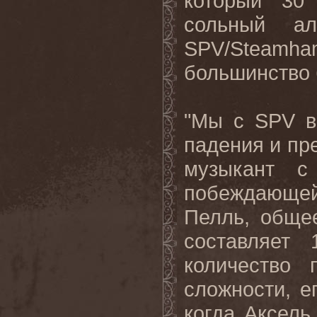
который 30
сольный а
SPV
/
Steamha
большинство 
"Мы с
SPV
в
падения и пре
музыкант с
побеждающей 
Пелль, обще
составляет 
количество
сложности, е
когда Аксель