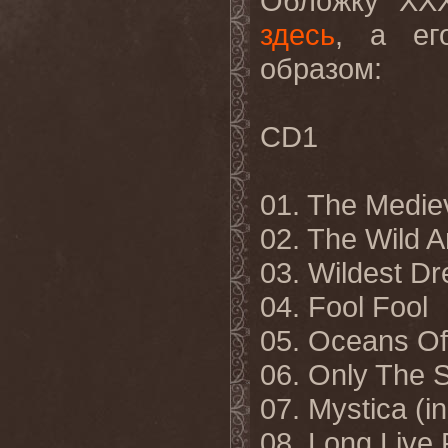
Обложку "
XX
здесь
, а ег
образом:
CD
1
01.
The Mediev
02. The Wild 
03. Wildest D
04. Fool Fool
05. Oceans Of
06. Only The S
07. Mystica (i
08. Long Live