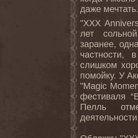
даже мечтать
"
XXX
Anniver
лет сольно
заранее, одн
частности, 
слишком хор
помойку. У А
"
Magic
Momen
фестиваля “
Пелль отм
деятельности