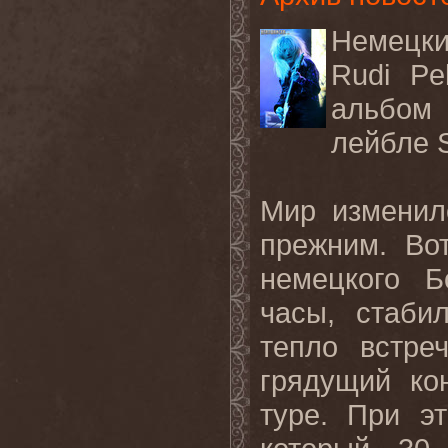
Немецки
Rudi Pe
альбом 
лейбле
Мир изменил
прежним. Во
немецкого Б
часы, стаби
тепло встре
грядущий ко
туре. При э