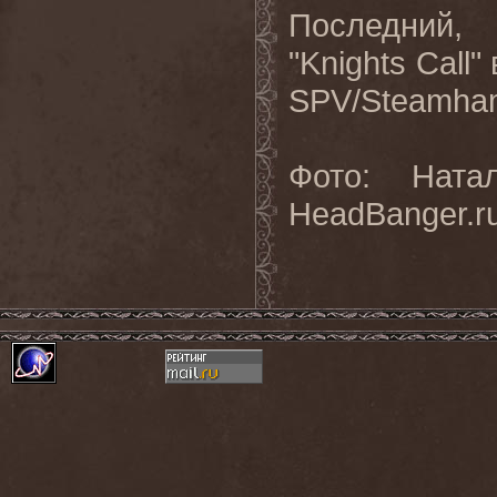
Последний
, 
"Knights Call"
SPV/Steamha
Фото: Ната
HeadBanger.r