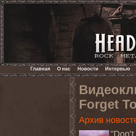
Главная
О нас
Новости
Интервью
Видеокли
Forget To
Архив новост
"
Don
'
t