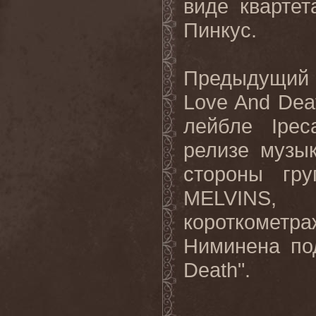
виде кварте
Пинкус.
Предыдущий
Love And Dea
лейбле
Ipeca
релизе музы
стороны гру
MELVINS,
короткометр
Ниминена по
Death".