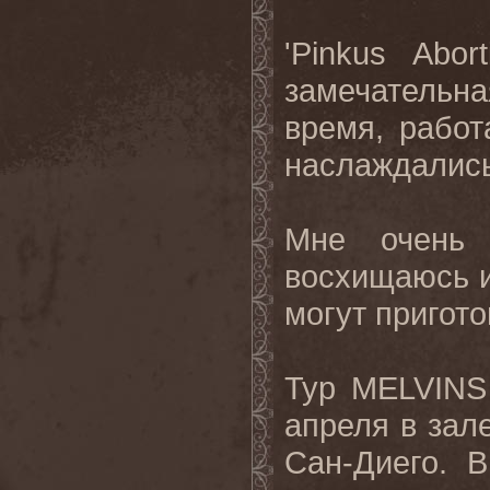
'Pinkus Abor
замечательн
время, рабо
наслаждались
Мне очень
восхищаюсь и
могут пригото
Тур
MELVINS
апреля в зал
Сан-Диего. 