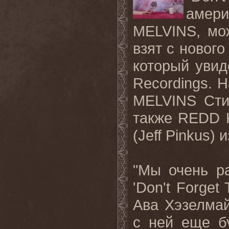
амер
MELVINS
, м
взят с нового
который увид
Recordings. 
MELVINS Сти
также REDD 
(Jeff Pinkus
"Мы очень р
'
Don
'
t
Forget
Ава Хэзелмай
с ней еще б