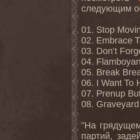
следующим о
01.
Stop Movin
02. Embrace 
03. Don't Forg
04. Flamboyan
05. Break Bre
06. I Want To
07. Prenup But
08. Graveyard
"На грядуще
партий, заде