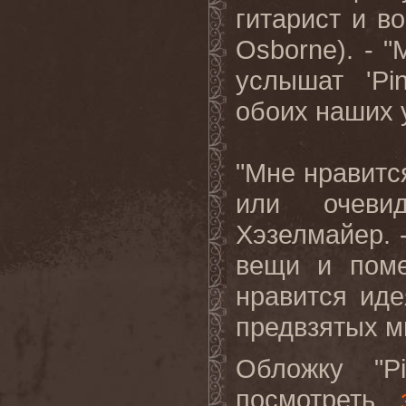
гитарист и в
Osborne
). - 
услышат '
Pi
обоих наших 
"Мне нравитс
или очевид
Хэзелмайер. 
вещи и поме
нравится иде
предвзятых м
Обложку "
P
посмотреть