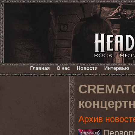
Главная
О нас
Новости
Интервью
CREMATO
концерт
Архив новост
Первоп