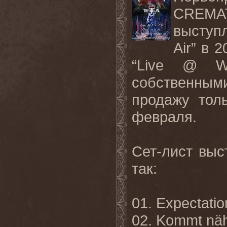
CREMA
выступ
Air
” в 
“
Live
@
W
собственным
продажу тол
февраля.
Сет
-
лист
выс
так
:
01. Expectatio
02. Kommt nä