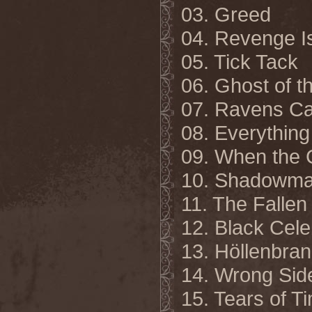
03. Greed
04. Revenge I
05. Tick Tack
06. Ghost of t
07. Ravens
С
a
08. Everything
09. When the
10. Shadowma
11. The Fallen
12. Black Ce
13. Höllenbra
14. Wrong Sid
15. Tears of T