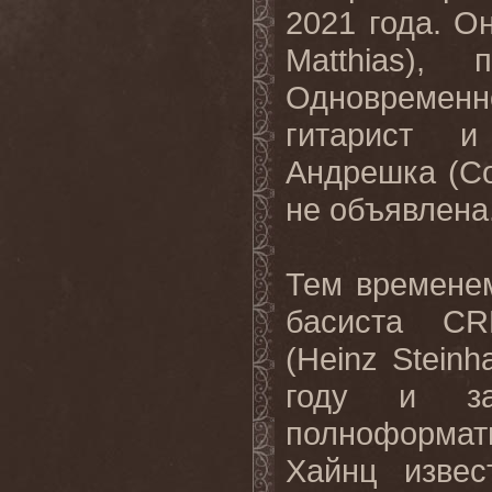
2021 года. О
Matthias),
Одновременн
гитарист и
Андрешка (Co
не объявлена
Тем временем
басиста
CR
(
Heinz
Steinh
году и з
полноформат
Хайнц извес