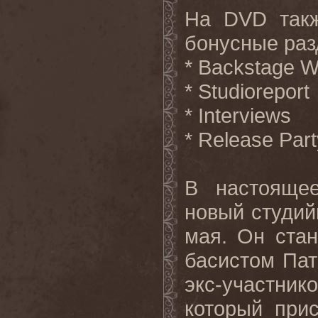
На
DVD
так
бонусные раз
*
Backstage
W
*
Studioreport
*
Interviews
*
Release
Part
В настоящ
новый студий
мая. Он ста
басистом Па
экс-участн
который при