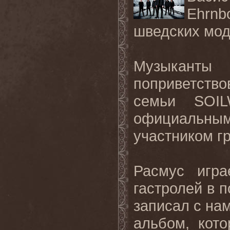
Ehrnb
шведских мо
Музыканты 
поприветств
семьи
SOI
официальн
участником г
Расмус игр
гастролей в п
записал с на
альбом, кот