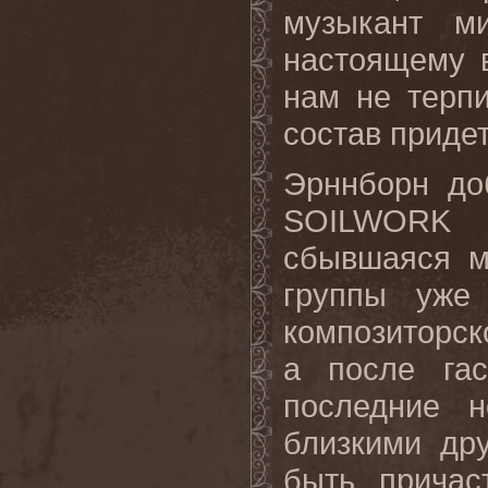
музыкант м
настоящему 
нам не терпи
состав приде
Эрннборн до
SOILWORK
сбывшаяся м
группы уже
композиторско
а после га
последние н
близкими др
быть причас