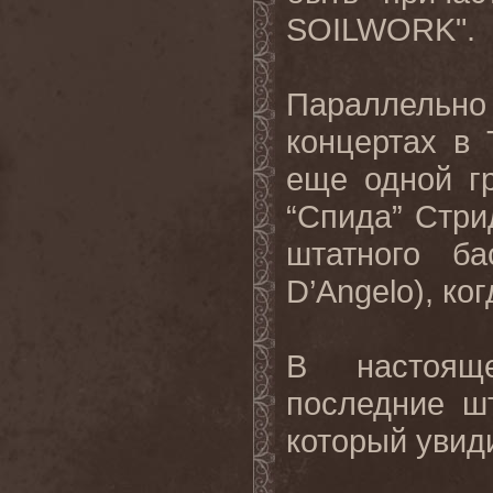
SOILWORK
".
Параллель
концертах в
еще одной г
“Спида” Стри
штатного б
D
’
Angelo
), ко
В настоя
последние ш
который увиди