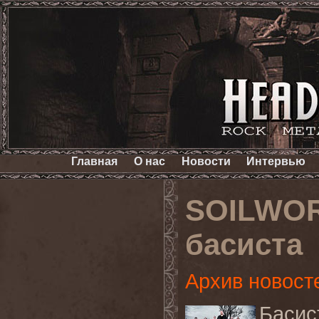
Главная
О нас
Новости
Интервью
SOILWOR
басиста
Архив новост
Баси