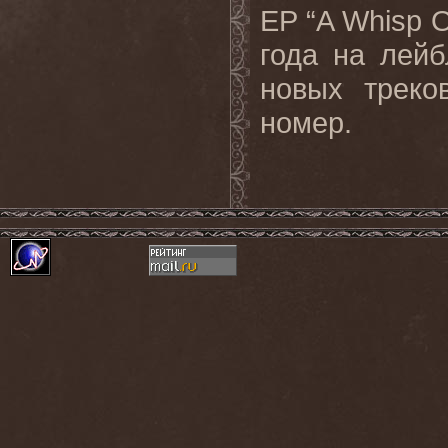
EP “A Whisp O
года
на
лейб
новых треко
номер.