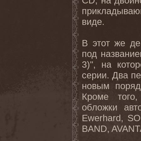
CD
, на двой
прикладыва
виде.
В этот же де
под название
3)", на кот
серии. Два
п
новым
поряд
Кроме
того
обложки
авт
Ewerhard, 
BAND, AVANT