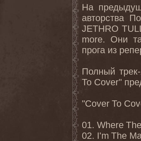
На предыдущ
авторства П
JETHRO
TUL
more
. Они т
прога из реп
Полный трек-
To
Cover
" пр
"Cover To Cov
01. Where The
02. I'm The 