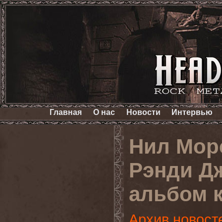
Главная
О нас
Новости
Интервью
Нил Морс
Рэнди Д
альбом 
Архив новост