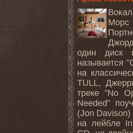
Вокал
Морс
Портн
Джор
один диск
называется "
на классиче
TULL
, Джерр
треке
"No Opp
Needed"
поу
(Jon Davison
на лейбле
I