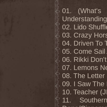
01. (What's
Understanding 
02. Lido Shuf
03. Crazy Ho
04. Driven To
05. Come Sail
06. Rikki Don
07. Lemons N
08. The Lett
09. I Saw Th
10. Teacher 
11. Southe