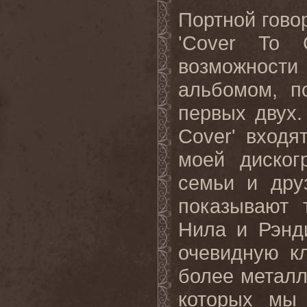
Портной говор
'
Cover
To
возможност
альбомом, п
первых двух.
Cover
' входя
моей диског
семьи и дру
показывают 
Нила и Рэнд
очевидную кл
более металл
которых мы 