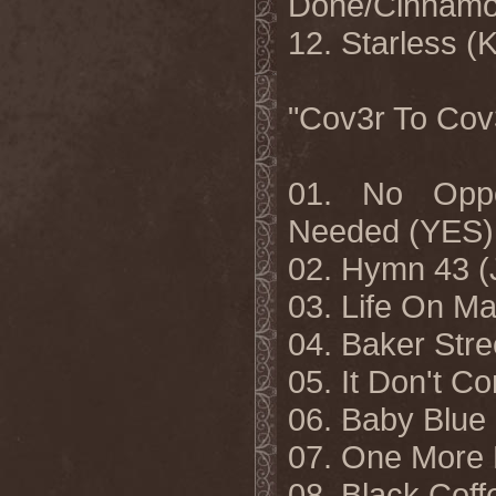
Done/Cinnamo
12. Starless
"Cov3r To Cov
01. No Oppo
Needed (YES)
02. Hymn 43 
03. Life On M
04. Baker St
05. It Don't
06. Baby Blu
07. One More
08. Black Cof