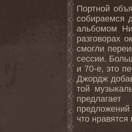
Портной объя
собираемся 
альбомом Ни
разговорах о
смогли переи
сессии. Боль
и 70-е, это п
Джордж добав
той музыкал
предлагает
предложений
что нравятся 