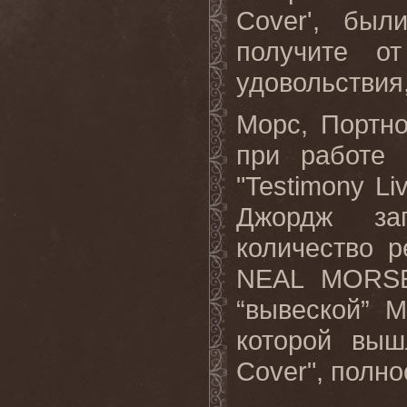
Cover
', был
получите о
удовольствия,
Морс, Портн
при работе
"
Testimony
Li
Джордж за
количество 
NEAL
MORS
“вывеской”
M
которой выш
Cover
", полн