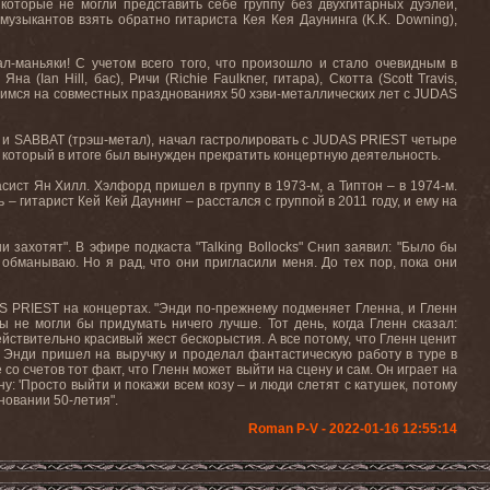
 которые не могли представить себе группу без двухгитарных дуэлей,
музыкантов взять обратно гитариста Кея Кея Даунинга (
K
.
K
.
Downing
),
л-маньяки! С учетом всего того, что произошло и стало очевидным в
 Яна (
Ian
Hill
, бас), Ричи (
Richie
Faulkner
, гитара), Скотта (
Scott
Travis
,
видимся на совместных празднованиях 50 хэви-металлических лет с
JUDAS
а) и SABBAT (трэш-метал), начал гастролировать с JUDAS PRIEST четыре
и который в итоге был вынужден прекратить концертную деятельность.
ист Ян Хилл. Хэлфорд пришел в группу в 1973-м, а Типтон – в 1974-м.
– гитарист Кей Кей Даунинг – расстался с группой в 2011 году, и ему на
и захотят". В эфире подкаста "Talking Bollocks" Снип заявил: "Было бы
обманываю. Но я рад, что они пригласили меня. До тех пор, пока они
S PRIEST на концертах. "Энди по-прежнему подменяет Гленна, и Гленн
ы не могли бы придумать ничего лучше. Тот день, когда Гленн сказал:
ействительно красивый жест бескорыстия. А все потому, что Гленн ценит
е Энди пришел на выручку и проделал фантастическую работу в туре в
 со счетов тот факт, что Гленн может выйти на сцену и сам. Он играет на
ну: 'Просто выйти и покажи всем козу – и люди слетят с катушек, потому
дновании 50-летия".
Roman P-V - 2022-01-16 12:55:14