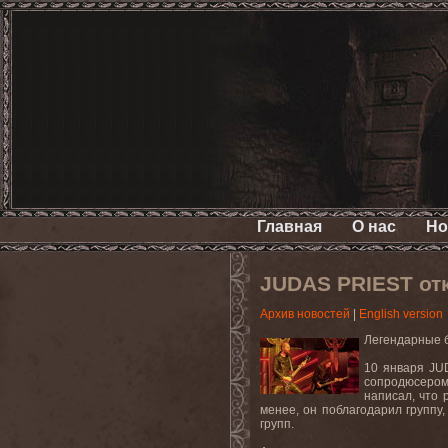
Главная
О нас
Но
JUDAS PRIEST отк
Архив новостей
|
English version
Легендарные 
10
января
JU
сопродюсеро
написал, что 
менее, он поблагодарил группу
групп.