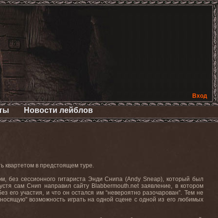
Вход
ты
Новости лейблов
ь квартетом в предстоящем туре.
ом
,
без
сессионного
гитариста
Энди
Снипа
(Andy Sneap),
который
был
пустя сам Снип направил сайту
Blabbermouth
.
net
заявление, в котором
 его участия, и что он остался им “невероятно разочарован”. Тем не
есносящую" возможность играть на одной сцене с одной из его любимых