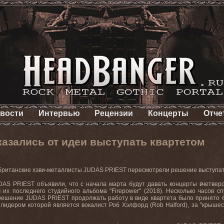
вости
Интервью
Рецензии
Концерты
Отче
азались от идеи выступать квартетом
британские хэви-металлисты
JUDAS
PRIEST
пересмотрели решение выступат
DAS PRIEST
объявили
,
что
с
начала
марта
будут
давать
концерты
вчетвер
м
их
последнего
студийного
альбома
"Firepower" (2018).
Несколько часов с
решение JUDAS PRIEST продолжать работу в виде квартета было принято без
, лидером которой является вокалист Роб Хэлфорд (Rob Halford), за "крыш