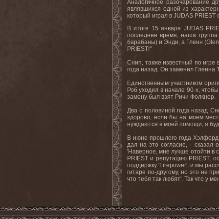
Аналогичное разочарование д
являвшихся одной из характерн
который играл в
JUDAS
PRIEST
В итоге 15 января
JUDAS
PRI
последнее время, наша группа 
барабаны) и Энди, а Гленн (
Gle
PRIEST
!"
Снип, также известный по игре 
года назад. Он заменил Гленна 
Единственным участником ориги
Роб уходил в начале 90-х, чтобы
замену был взят Ричи Фолкнер.
Два с половиной года назад Сни
здорово, если бы на моем мест
нуждаются в моей помощи, я буд
В июне прошлого года Хэлфорд 
дал на это согласие, - сказал
'Наверное, мне лучше отойти в 
PRIEST и репутацию PRIEST, ос
поддержку 'Firepower', и мы рас
гитаре по-другому, но это не пр
что тебя так любят'. Так что у 