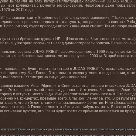
ружно выразили на всех интернет-платформах поклонники
JUDAS
PRIEST
,
ых черт коллектива с момента его основания. Некоторые даже призывали 
с 1970 по 2011 годы.
EST
направили сайту
Blabbermouth
.
net
следующее заявление: "Привет, мета
единогласно решила продолжать выступать, как раньше – в составе Роба,
nn
Tipton
, гитара) будет присоединяться к нам, когда сможет. Так что скоро у
в культовых британских группах HELL (Новая волна британского хэви-метал
Типтона, у которого восемь лет назад диагностировали болезнь Паркинсона, 
нального состава JUDAS PRIEST, сформированного в 1969 году, остается бас
 заняться собственными проектами, но вернулся в 2003-м. Второй основатель 
п говорил, что будет играть на гитаре в JUDAS PRIEST "столько, сколько он
е по-прежнему был Гленн. Этот момент всегда у меня в подсознании, я не 
у им помогать. Я смотрю на ситуацию именно так".
заявил изданию Metal Pilgrim, что Снип останется вторым гитаристом JUDA
 он. – Это в значительной степени данность. И я очень благодарен Энди. М
сторону и уступить место Энди', был действительно очень важным. Это был д
обенно на концертах, превыше всего. Спасибо Гленну за это. В результат
считываем, что он будет с нами и на праздновании 50-летия. И не сбрасывайте
ичина, по которой Гленн не может выйти и что-нибудь сыграть. Я сказал Глен
меня есть такое чувство, что Гленн будет время от времени появляться на праз