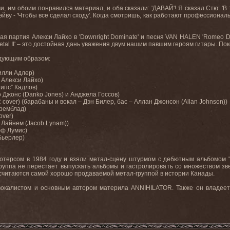
ми, им обоим понравился материал, и оба сказали: 'ДАВАЙ'! Я сказал Стю: 'В
Дэйву - 'Чтобы все сделал сходу'. Когда смотришь, как работают профессионалы
ая партия Алекси Лайхо в '
Downright
Dominate
' и песня
VAN
HALEN
'
Romeo
D
etal
II
' – это достойная дань уважения двум нашим павшим героям гитары. Поко
едующим образом:
Уилли Адлер)
– Алекси Лайхо)
Липс” Кадлов)
ко Джонс (Danko Jones) и Анджела Госсов)
 cover) (барабаны и вокал – Дэн Билер, бас – Аллан Джонсон (Allan Johnson))
тремблад)
over)
б Лайнем (Jacob Lynam))
фф Лумис)
Бьерлер)
ерсом в 1984 году и взяли метал-сцену штурмом с дебютным альбомом "Alic
группа не перестает выпускать альбомы и гастролировать со множеством зв
читаются самой хорошо продаваемой метал-группой в истории Канады.
вокалистом и основным автором материла ANNIHILATOR. Также он владеет 