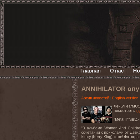
Главная
О нас
Но
ANNIHILATOR опу
Архив новостей
|
English version
Лейбл
earMUS
посмотреть
зд
"Metal II" уви
"
В
альбоме
'Women And Childre
сочетании
с
приколами
от
Дэви
Кингу (
Kerry
King
) тоже! Фотогр