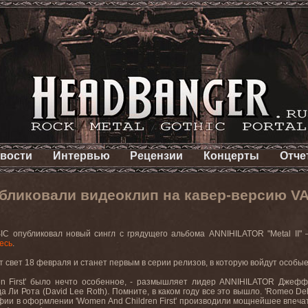
вости
Интервью
Рецензии
Концерты
Отче
бликовали видеоклип на кавер-версию V
IC
опубликовал новый сингл с грядущего альбома
ANNIHILATOR
"
Metal
II
" 
есь
.
дит свет 18 февраля и станет первым в серии
релизов
,
в
которую
войдут
особы
n First'
было
нечто
особенное
, -
размышляет
лидер
ANNIHILATOR
Джеф
да
Ли
Рота
(David Lee Roth).
Помните, в каком году все это вышло. '
Romeo
Del
афии в оформлении '
Women
And
Children
First
' производили мощнейшее впечат