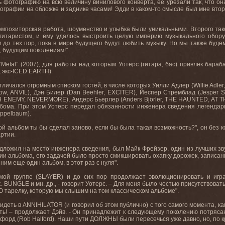
ь фотографию на всю величину винилового конверта, ее урезали так, что о
графии на обложке и заднике часами! Эдди в каком-то смысле был мне втор
 композиторская работа, шоуменство и улыбка были уникальными. Второго т
-гитаристом, и ему удалось выстроить целую империю музыкального обор
 до тех пор, пока в мире будущего будут любить музыку. Но мы также буде
 будущим поколениям!"
а “Metal” (2007), для работы над которым Уотерс (гитара, бас) привлек ба
,
экс
-ICED EARTH).
тличался
огромным
списком
гостей
,
в
числе
которых
Уилли
Адлер
(Willie Adl
low, ANVIL),
Дэн
Билер
(Dan Beehler, EXCITER),
Йеспер
Стремблад
(Jesper S
RCH ENEMY, NEVERMORE),
Андерс
Бьерлер
(Anders Björler, THE HAUNTED, AT 
бома. При этом Уотерс передал обязанности инженера сведения легендарн
ppelbaum).
ой альбом ты бы сделал заново, если бы была такая возможность?", он без 
артии
.
едложил на место инженера сведения, был Майк Фрейзер, один из лучших зв
нии альбома, его задачей было просто смикшировать охапку дорожек, записан
ним
еще
один
альбом
,
в
этот
раз
с
нуля
".
ой группе (SLAYER) и до сих пор продолжает эволюционировать и играт
NGLE и мн. др., - говорит Уотерс. – Для меня было честью присутствовать н
УЮ тарелку, которую мы слышим на том классическом альбоме".
видеть в ANNIHILATOR (и говорил об этом публично) с того самого момента, ка
ть! – продолжает Дэйв. - Он принадлежит к следующему поколению потрясаю
элфорд (Rob Halford). Наши пути ДОЛЖНЫ были пересечься уже давно, но, по к