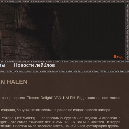
Вход
ты
Новости лейблов
AN HALEN
– кавер-версию
"Romeo Delight" VAN HALEN.
Видеоклип
на
нее
можно
е
издания
,
бонусы
,
эксклюзивные
и
ранее
не
издававшиеся
номера
.
ф
Уотерс
(Jeff Waters). –
Колоссально
брутальная
подача
и
агрессия
в
ight
' – это самая 'тяжелая' песня
VAN
HALEN
, как мне кажется - и Керри
ление. Обложка была зеленого цвета, на ней была фотография группы,