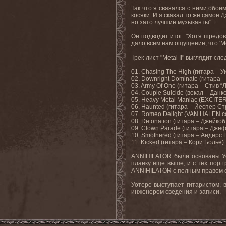
Так что я связался с ними обои
косяки. И я сказал то же самое 
но зато лучшие музыканты".
Он подводит итог: "Хотя шредов
дало всем нам ощущение, что '
M
Трек-лист "
Metal
II
" выглядит сл
01. Chasing The High (гитара – 
02. Downright Dominate (гитара 
03. Army Of One (гитара – Стив “
04. Couple Suicide (вокал – Дан
05. Heavy Metal Maniac (EXCITER
06. Haunted (гитара – Йеспер С
07. Romeo Delight
(VAN HALEN c
08. Detonation (гитара – Джейко
09. Clown Parade (гитара – Дже
10. Smothered (гитара – Андерс 
11. Kicked (гитара – Кори Болье)
ANNIHILATOR были основаны Уот
планку еще выше, и с тех пор 
ANNIHILATOR с полным правом с
Уотерс выступает гитаристом, 
инженером сведения и записи.