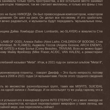
на занимала только треть пространства, а все остальное место занимал
ым отцом. Наверное, так же считают миллионы, и только его фэны с тех
акого не было НИКОГДА. Он был превосходным композитором, новатором
удования. Он
шел
на
риск
.
Он
делал
все
по
-
своему
.
И
это
сработало
.
м вечно радоваться, и музыканты будут передавать ‘музыкальные гены,
рабанщика Дэйва Ломбардо (Dave Lombardo, экс-SLAYER) и вокалиста Стю
er, LAMB OF GOD),
Алекси
Лайхо
(Alexi Laiho, CHILDREN OF BODOM),
Стив
trömblad, IN FLAMES),
Анджела
Госсов
(Angela Gossow, ARCH ENEMY),
THE GATES)
и
Кори
Болье
(Corey Beaulieu, TRIVIUM).
Всех их можно будет
ому Майку Фрейзеру (Mike Fraser, AC/DC, VAN HALEN), а ремастеринг
колебаний называл "
Metal
". Итак
,
в
2021
году
он
записал
альбом
"Metal II",
укоинженеров планеты, - говорит Джефф. – Это было непросто, потому
ных в 2006 и 2021 годах 14 музыкантами. После
этого
трудного
сведения
ь во множестве разнообразных групп, таких как MISFITS, SUICIDAL
а одной записи с Ломбардо. И он использует ту же райд-тарелку, что и
к я услышал его в канадской группе INTO ETERNITY, но у меня никогда не
щих вокалистов, которые перехватывают микрофон у таких легенд, как
райней мере, они пересеклись сейчас!