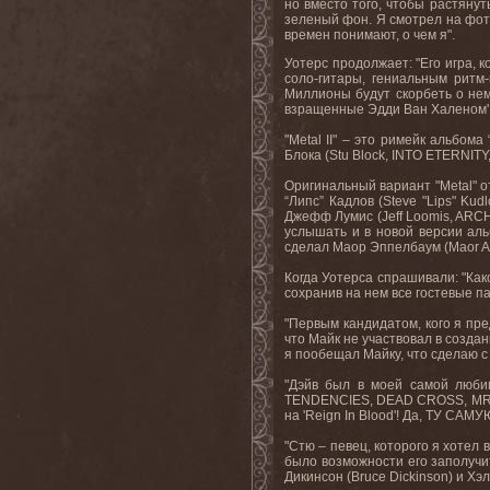
но вместо того, чтобы растянут
зеленый фон. Я смотрел на фото
времен понимают, о чем я".
Уотерс продолжает: "Его игра,
соло-гитары, гениальным ритм
Миллионы будут скорбеть о нем
взращенные Эдди Ван Халеном',
"Metal II" – это римейк альбом
Блока
(Stu Block, INTO ETERNITY
Оригинальный
вариант
"Metal"
о
“
Липс
”
Кадлов
(Steve "Lips" Kud
Джефф
Лумис
(Jeff Loomis, A
услышать и в новой версии аль
сделал Маор Эппелбаум (Maor A
Когда Уотерса спрашивали: "Как
сохранив
на
нем
все
гостевые
п
"Первым кандидатом, кого я пр
что Майк не участвовал в созда
я
пообещал
Майку
,
что
сделаю
с
"Дэйв был в моей самой любим
TENDENCIES, DEAD CROSS, MR. BU
на 'Reign In Blood'! Да, ТУ САМ
"Стю – певец, которого я хотел 
было возможности его заполучи
Дикинсон (Bruce Dickinson) и Х