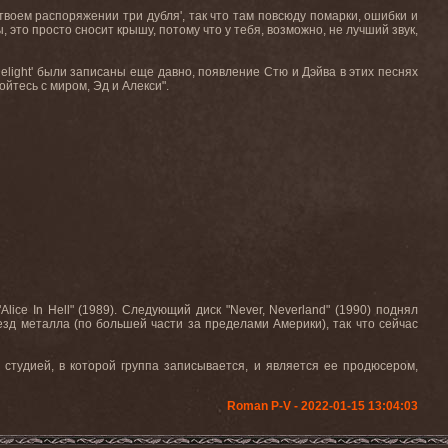
 твоем распоряжении три дубля', так что там повсюду помарки, ошибки и
, это просто сносит крышу, потому что у тебя, возможно, не лучший звук,
elight
' были записаны еще давно, появление Стю и Дэйва в этих песнях
йтесь с миром, Эд и Алекси".
e In Hell" (1989). Следующий диск "Never, Neverland" (1990) поднял
езд металла (по большей части за пределами Америки), так что сейчас
студией, в которой группа записывается, и является ее продюсером,
Roman P-V - 2022-01-15 13:04:03