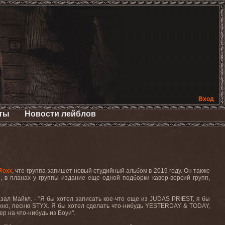
Вход
ты
Новости лейблов
Roxx
, что группа запишет новый студийный альбом в 2019 году. Он также
го, в планах у группы издание еще одной подборки кавер-версий групп,
сказал Майкл. - "Я бы хотел записать кое-что еще из
JUDAS
PRIEST
, я бы
жно, песню
STYX.
Я бы хотел сделать что-нибудь
YESTERDAY
&
TODAY
,
ер на что-нибудь из Боуи".