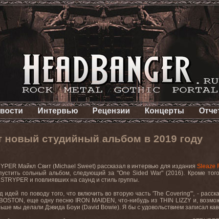
вости
Интервью
Рецензии
Концерты
Отче
 новый студийный альбом в 2019 году
RYPER
Майкл Свит (
Michael
Sweet
) рассказал в интервью для издания
Sleaze
пустить сольный альбом, следующий за "
One
Sided
War
" (2016). Кроме то
х
STRYPER
и повлиявших на саунд и стиль группы.
д идей по поводу того, что включить во вторую часть '
The
Covering
'", - рас
BOSTON
, еще одну песню
IRON
MAIDEN
, что-нибудь из
THIN
LIZZY
и, возмо
ньше мы делали Дэвида Боуи (
David
Bowie
). Я бы с удовольствием записал кав