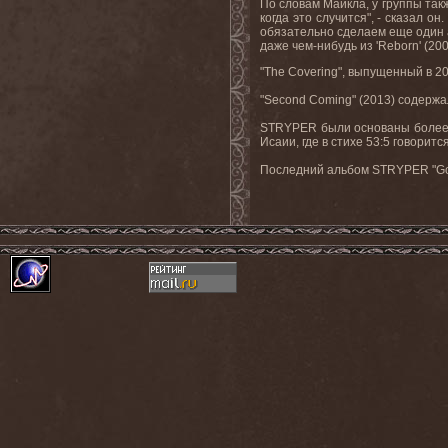
По словам Майкла, у группы та
когда это случится", - сказал о
обязательно сделаем еще один а
даже чем-нибудь из '
Reborn
' (200
"The Covering",
выпущенный в
2
"
Second
Coming
" (2013) содерж
STRYPER были основаны более 3
Исаии, где в стихе 53:5 говорит
Последний альбом STRYPER "God 