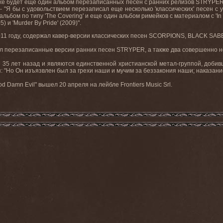
кже будет еще один альбом перезаписанных песен с ранних релизов
STRYPE
н. - "Я бы с удовольствием перезаписал еще несколько 'классических' песен с
льбом по типу '
The
Covering
' и еще один альбом римейков с материалом с '
In
5) и '
Murder
By
Pride
' (2009)".
011
году
,
содержал кавер
-
версии классических песен
SCORPIONS, BLACK SABB
ал перезаписанные версии ранних песен
STRYPER
, а также два совершенно н
5 лет назад и являются единственной христианской метал-группой, добивш
ся: "Но Он изъязвлен был за грехи наши и мучим за беззакония наши; наказание
Damn Evil" вышел 20 апреля на лейбле Frontiers Music Srl.