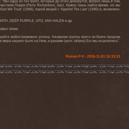
R
. "Мы одна из тех групп, которые до этого доберутся; вопрос лишь в том,
 участием Перри (
Perry
Richardson
, бас). Нужно лишь найти время, но мы
God
We
Trust
’ (1988), парой вещей с '
Against
The
Law
' (1990) и, возможно,
ATH, DEEP PURPLE, UFO, VAN HALEN
и др
.
овых трека.
ейся мэйнстримового успеха. Название группы взято из Книги пророка
 мира нашего было на Нем, и ранами (англ. stripes) Его мы исцелились”.
Roman P-V - 2018-11-01 10:33:15