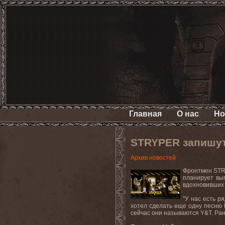
Главная
О нас
Но
STRYPER запишут
Архив новостей
Фронтмен
ST
планирует вы
вдохновивши
"У нас есть ря
хотел сделать еще одну песню
сейчас они называются
Y
&
T
. Ра