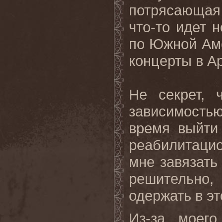
потрясающая 
что-то идет н
по Южной Аме
концерты в А
Не секрет, 
зависимость
время выйти
реабилитаци
мне завязать
решительно
одержать в эт
Из-за моег