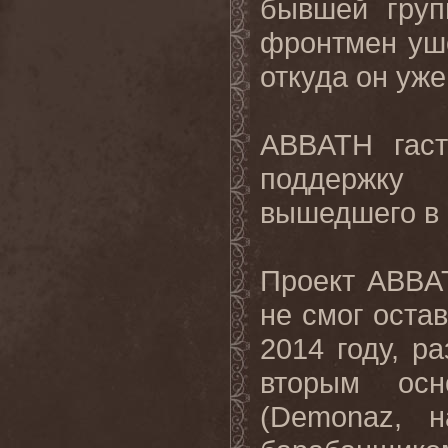
бывшей груп
фронтмен уше
откуда он уже
ABBATH гас
поддержку 
вышедшего в 
Проект ABBAT
не смог оста
2014 году, р
вторым осн
(Demonaz, 