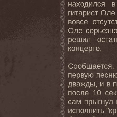
находился в
гитарист Оле 
вовсе отсутс
Оле серьезно
решил остат
концерте.
Сообщается
первую песню
дважды, и в п
после 10 сек
сам прыгнул 
исполнить "кр