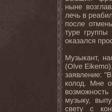
ныне возгла
лечь в реаби
после отмен
туре группы
оказался прос
Музыкант, н
(
Olve Eikemo
заявление
: "
В
колод. Мне о
возможность 
музыку, вып
свету с ко