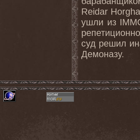
барабанщико
Reidar Horgha
ушли из IMM
репетиционно
суд решил и
Демоназу.