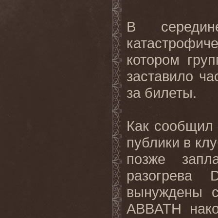
В середи
катастрофич
котором груп
заставило ча
за билеты.
Как сообщил
публики в клу
позже запла
разогрева
вынуждены с
ABBATH нако