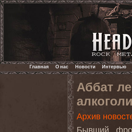
Главная
О нас
Новости
Интервью
Аббат ле
алкогол
Архив новост
Бывший фр