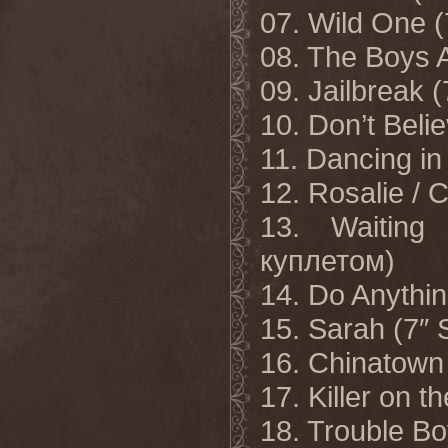
07. Wild One (
08. The Boys A
09. Jailbreak (
10. Don’t Beli
11. Dancing in
12. Rosalie / C
13. Waiting
куплетом)
14. Do Anythin
15. Sarah (7″ 
16. Chinatown 
17. Killer on t
18. Trouble Bo