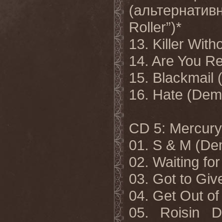
(альтернативн
Roller”)*
13. Killer Wit
14. Are You R
15. Blackmail
16. Hate (Dem
CD 5: Mercury 
01. S & M (De
02. Waiting for
03. Got to Giv
04. Get Out o
05. Roisin 