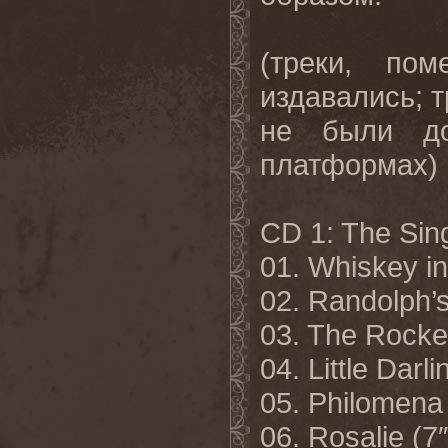
(треки, по
издавались; т
не были до
платформах)
CD 1: The Sin
01. Whiskey in
02. Randolph’s
03. The Rocker
04. Little Darli
05. Philomena 
06. Rosalie (7″