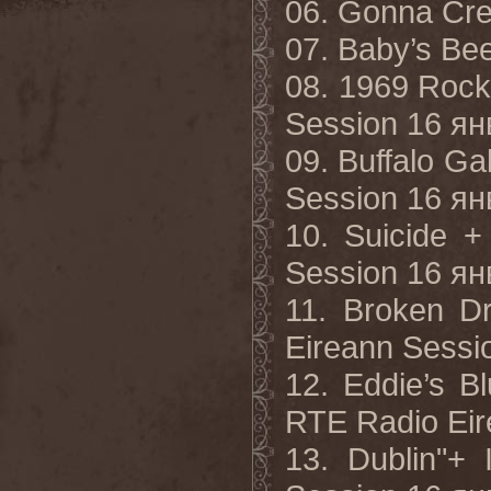
06. Gonna Cre
07. Baby’s Be
08. 1969 Rock
Session 16 янв
09. Buffalo Ga
Session 16 янв
10. Suicide +
Session 16 янв
11. Broken D
Eireann Sessio
12. Eddie’s B
RTE Radio Eir
13. Dublin"+