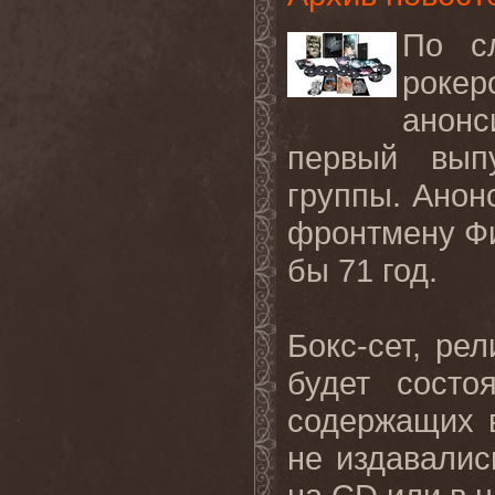
По сл
роке
анонс
первый вып
группы. Анонс
фронтмену Фил
бы 71 год.
Бокс-сет, рел
будет сост
содержащих в
не издавалис