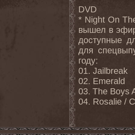
DVD
* Night On Th
вышел в эфир
доступные д
для спецвып
году:
01. Jailbreak
02. Emerald
03. The Boys 
04. Rosalie / 