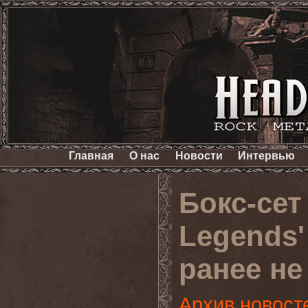
Главная
О нас
Новости
Интервью
Бокс-сет
Legends'
ранее не
Архив новост