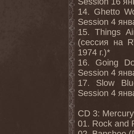
Session 16 янв
14. Ghetto W
Session 4 янва
15. Things A
(сессия на R
1974 г.)*
16. Going D
Session 4 янва
17. Slow Bl
Session 4 янва
CD 3: Mercury 
01. Rock and R
02. Banshee 