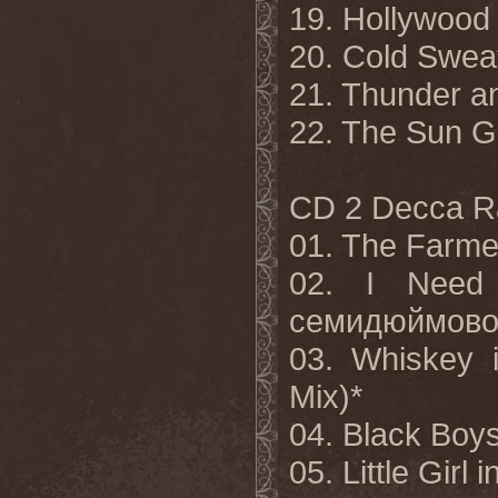
19. Hollywood 
20. Cold Sweat
21. Thunder an
22. The Sun G
CD 2 Decca Ra
01. The Farm
02. I Need
семидюймовог
03. Whiskey 
Mix)*
04. Black Boy
05. Little Girl