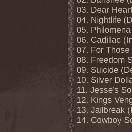
03. Dear Hear
04. Nightlife 
05. Philomena
06. Cadillac (
07. For Those
08. Freedom 
09. Suicide (
10. Silver Dol
11. Jesse’s S
12. Kings Ven
13. Jailbreak 
14. Cowboy S