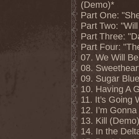
(Demo)*
Part One: "Sh
Part Two: "Wil
Part Three: "
Part Four: "Th
07. We Will B
08. Sweethear
09. Sugar Blu
10. Having A 
11. It’s Going
12. I’m Gonna
13. Kill (Demo
14. In the Del