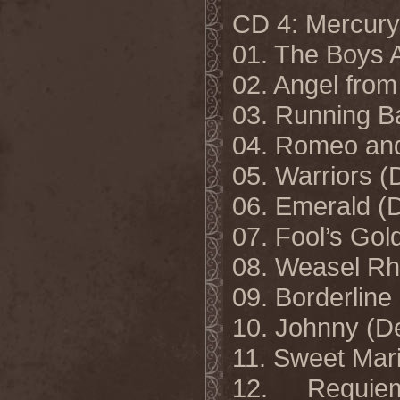
CD 4: Mercury 
01. The Boys 
02. Angel fro
03. Running B
04. Romeo and
05. Warriors 
06. Emerald (
07. Fool’s Go
08. Weasel R
09. Borderline
10. Johnny (D
11. Sweet Mar
12. Requi