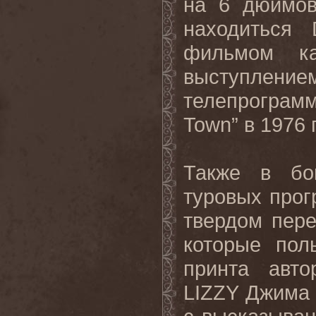
на 6 дюймов
находиться
фильмом ка
выступле
телепрограм
Town” в 1976 
Также в бок
туровых прог
твердом пере
которые пол
принта авт
LIZZY Джима Ф