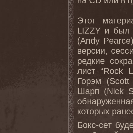
на CD или в 
Этот матери
LIZZY и был
(Andy Pearce
версии, сесс
редкие сокр
лист “Rock L
Горэм (Scot
Шарп (Nick S
обнаруженная
которых ране
Бокс-сет буд