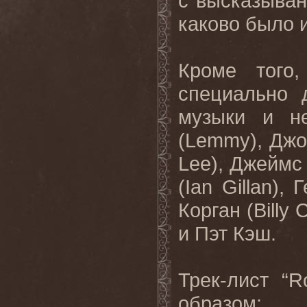
с высказыван
каково было и
Кроме того
специально 
музыки и н
(Lemmy), Джо 
Lee), Джеймс 
(Ian Gillan),
Корган (Billy
и Пэт Кэш.
Трек-лист “
образом: