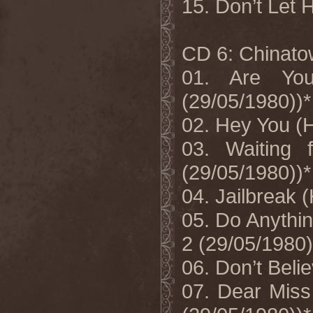
15. Don’t Let 
CD 6: Chinato
01. Are Yo
(29/05/1980))*
02. Hey You (
03. Waiting 
(29/05/1980))*
04. Jailbreak
05. Do Anythi
2 (29/05/1980)
06. Don’t Beli
07. Dear Miss