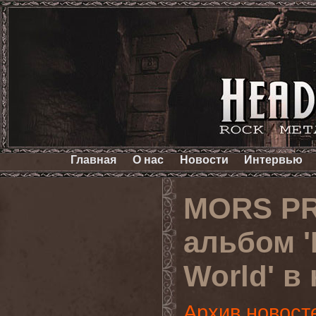
Главная
О нас
Новости
Интервью
MORS PR
альбом '
World' в
Архив новост