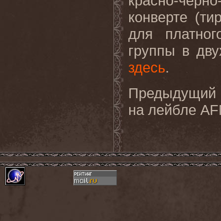
красно-черн
конверте (ти
для платног
группы в дв
здесь
.
Предыдущий 
на лейбле
AF