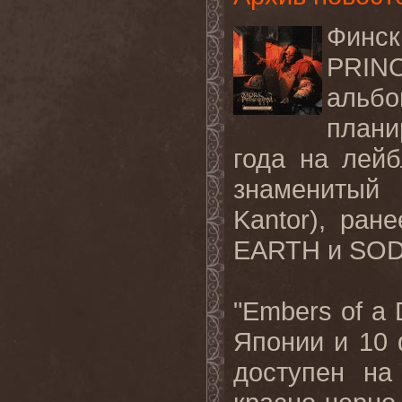
Финск
PRIN
альб
плани
года на лей
знаменитый
Kantor
), ран
EARTH
и
SO
"
Embers
of
a
Японии и 10
доступен н