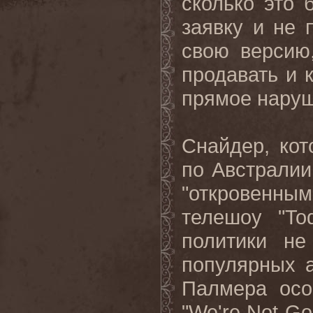
сколько это 
заявку и не 
свою версию
продавать и 
прямое наруш
Снайдер, кот
по Австралии
"откровенны
телешоу "
To
политики не
популярных а
Палмера осо
"
We
'
re
Not
Go