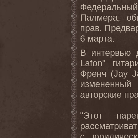
Федеральны
Палмера, об
прав. Предва
6 марта.
В интервью 
Lafon
" гита
Френч (
Jay
J
измененный 
авторские пр
"Этот пар
рассматривать
с юридическ