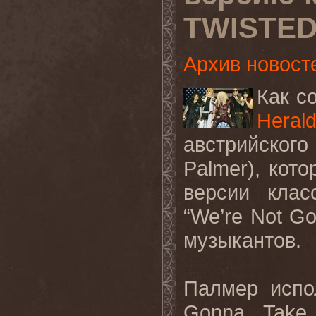
TWISTED
Архив новост
Как с
Heral
австрийског
Palmer
), кот
версии кла
“
We
’
re
Not
Go
музыкантов.
Палмер испо
Gonna
Take