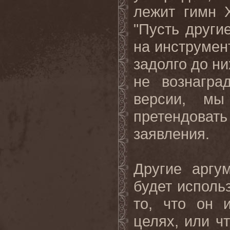
лежит гимн
"Пусть други
на инструмен
задолго до н
не вознагра
версии, мы
претендовать 
заявления.
Другие аргу
будет использ
то, что он 
целях, или ч