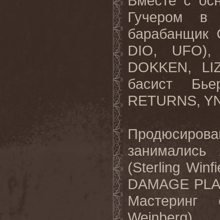
Вместе с ос
Гучером в 
барабанщик 
DIO
,
UFO
),
DOKKEN
,
LI
басист Бь
RETURNS
,
Y
Продюсирова
занимались
(Sterling Winfi
DAMAGE PLA
Мастеринг
Weinberg)