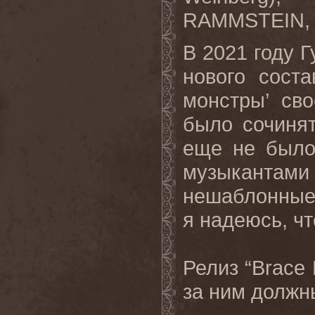
RAMMSTEIN, 
В 2021 году Г
нового сост
монстры’ св
было сочинят
еще не было
музыканта
нешаблонные 
я надеюсь, чт
Релиз “
Brace
за ним должн