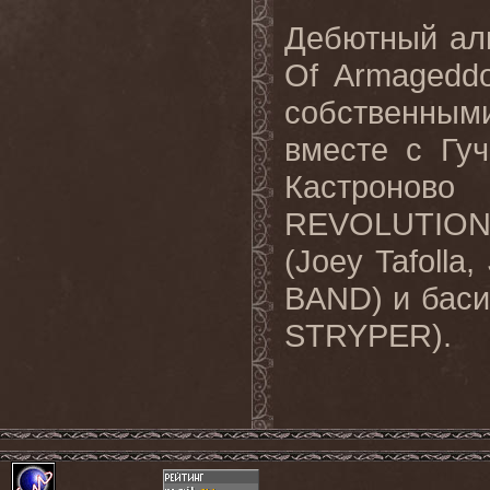
Дебютный а
Of
Armagedd
собственным
вместе с Гу
Кастроново
REVOLUTIO
(
Joey
Tafolla
,
BAND
) и бас
STRYPER
).