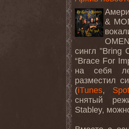
Амери
& MO
вокал
OMEN
сингл
"Bring 
“
Brace
For
Im
на себя 
разместил с
(
iTunes
,
Spot
снятый реж
Stabley, мож