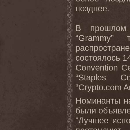
позднее.
В прошлом 
“
Grammy
” т
распростра
состоялось 14
Convention
Ce
“
Staples
Ce
“
Crypto
.
com
A
Номинанты н
были объявле
"Лучшее испо