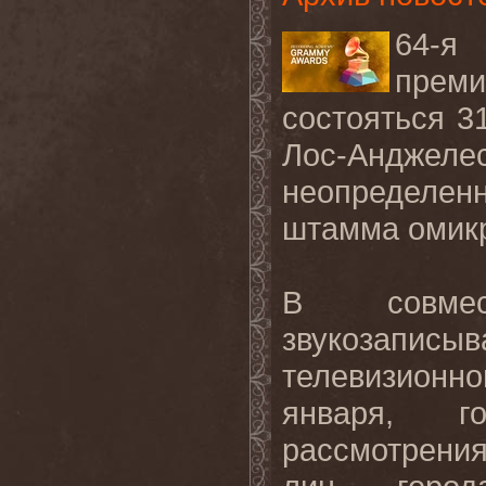
64-я
преми
состояться 31
Лос-Анджел
неопределен
штамма омик
В совм
звукозапис
телевизионно
января, го
рассмотрения