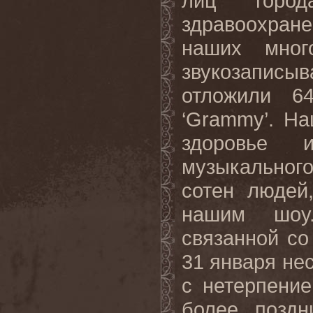
лиц горо
здравоохран
наших мног
звукозаписы
отложили 6
‘
Grammy
’. Н
здоровье и
музыкальног
сотен людей
нашим шоу.
связанной с
31 января не
с нетерпени
более поздн