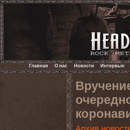
Главная
О нас
Новости
Интервью
Вручение
очередно
коронав
Архив новост