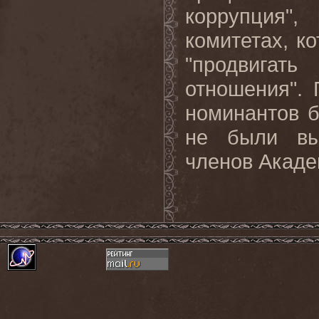
коррупция",
комитетах, к
"продвигат
отношения".
номинантов б
не были вы
членов Акаде