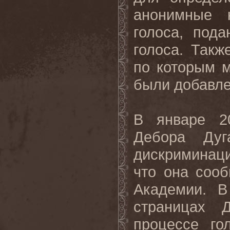
анонимные 
голоса, под
голоса. Такж
по которым м
были добавле
В январе 2
Дебора Ду
дискриминаци
что она соо
Академии. В
страницах 
процессе го