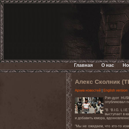
Главная
О нас
Но
Алекс Сколник (
Архив новостей
|
English version
Рэп
-
дуэт
HU$
опубликовал 
"В ‘
B
.
I
.
G
.
L
.
I
.
E
выступает в к
и добавить юмора, вдохновленн
"Мы не ожидаем, что кто-то изм