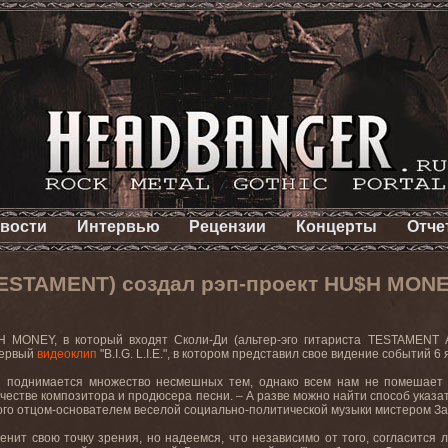
вости
Интервью
Рецензии
Концерты
Отче
TESTAMENT) создал рэп-проект HU$H MON
H MONEY,
в
который
входят
Сколи
-
Ди
(
альтер
-
эго
гитариста
TESTAMENT
первый
видеоклип
"B.I.G. L.I.E.",
в котором представил свое видение событий 6 
.’ поднимается множество несмешных тем, однако всем нам не помешает р
ачестве композитора и продюсера песни. – А разве можно найти способ указат
ого отцом-основателем веселой социально-политической музыки мистером З
енит свою точку зрения, но надеемся, что независимо от того, согласится л