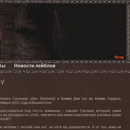
Вход
ты
Новости лейблов
EY
Алекса
Сколника
(Alex Skolnick))
и Кимми Джи (
он же
Кимми Гордон),
января 2021 года в Вашингтоне
.
асслабиться под что-то комичное, - говорит Сколник, который также
ь на абсурдность этого, чем взять кое-какие классические рэповые грувы
аппой?”
и человек с песней или нет, он хотя бы развлечется. А
от
тех
,
кому
не