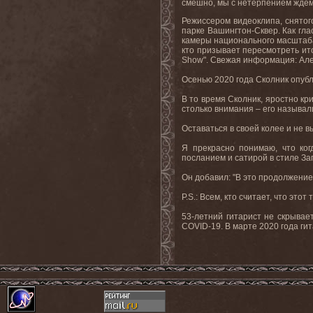
смешно
,
мы
с
нетерпением
жде
Режиссером видеоклипа, снятог
парке Вашингтон-Сквер. Как гла
камеры национального масштаба
кто призывает пересмотреть ито
Show
". Свежая информация: Але
Осенью 2020 года Сколник опубл
В то время Сколник, яростно кр
столько внимания – его называли
Оставаться в своей колее и не в
Я прекрасно понимаю, что ког
посланием и сатирой в стиле Зап
Он добавил: "В это продолжение
P.S.: Всем, кто считает, что эт
53-летний гитарист не скрывае
COVID-19. В марте 2020 года гит