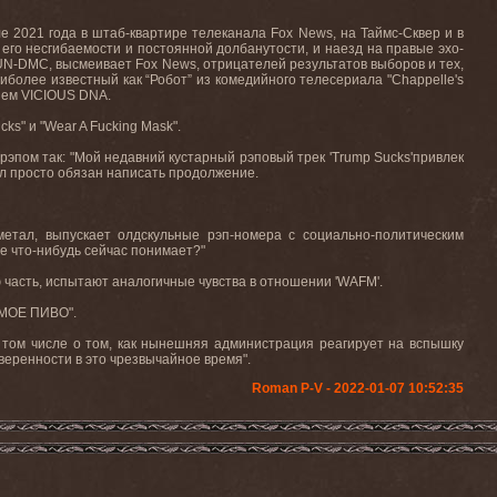
ле 2021 года в штаб-квартире телеканала
Fox
News
, на Таймс-Сквер и в
 его несгибаемости и постоянной долбанутости, и наезд на правые эхо-
UN
-
DMC
, высмеивает
Fox
News
, отрицателей результатов выборов и тех,
иболее известный как “Робот” из комедийного телесериала "
Chappelle
'
s
нем
VICIOUS
DNA
.
cks
" и "
Wear
A
Fucking
Mask
".
рэпом так: "Мой недавний кустарный рэповый трек 'Trump Sucks'привлек
 был просто обязан написать продолжение.
метал, выпускает олдскульные рэп-номера с социально-политическим
ще что-нибудь сейчас понимает?"
ю часть, испытают аналогичные чувства в отношении 'WAFM'.
Е МОЕ ПИВО".
 в том числе о том, как нынешняя администрация реагирует на вспышку
 уверенности в это чрезвычайное время".
Roman P-V - 2022-01-07 10:52:35