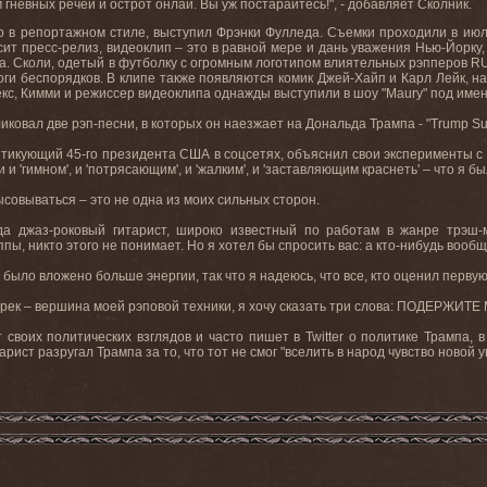
м
гневных
речей
и
острот
онлай
.
Вы
уж
постарайтесь
!", -
добавляет
Сколник
.
о в репортажном стиле, выступил Фрэнки Фулледа. Съемки проходили в ию
сит пресс-релиз, видеоклип – это в равной мере и дань уважения Нью-Йорку,
. Сколи, одетый в футболку с огромным логотипом влиятельных рэпперов
R
ги беспорядков. В клипе также появляются комик Джей-Хайп и Карл Лейк, на
кс, Кимми и режиссер видеоклипа однажды выступили в шоу "
Maury
" под име
иковал две рэп-песни, в которых он наезжает на Дональда Трампа - "
Trump
Su
итикующий 45-го президента США в соцсетях, объяснил свои эксперименты с 
 и 'гимном', и 'потрясающим', и 'жалким', и 'заставляющим краснеть' – что я
ысовываться – это не одна из моих сильных сторон.
да джаз-роковый гитарист, широко известный по работам в жанре трэш-
пы, никто этого не понимает. Но я хотел бы спросить вас: а кто-нибудь вооб
 было вложено больше энергии, так что я надеюсь, что все, кто оценил перву
от трек – вершина моей рэповой техники, я хочу сказать три слова: ПОДЕРЖИТ
т своих политических взглядов и часто пишет в Twitter о политике Трампа,
арист разругал Трампа за то, что тот не смог "вселить в народ чувство новой