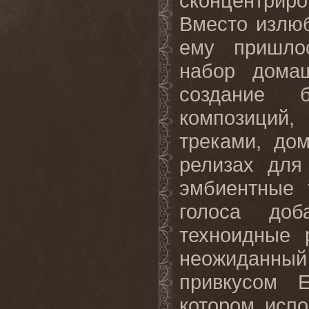
сконцентриро
Вместо излю
ему пришло
набор домаш
создание б
композиций,
треками, до
релизах для
эмбиентные 
голоса доб
техноидные 
неожиданны
привкусом 
котором испо