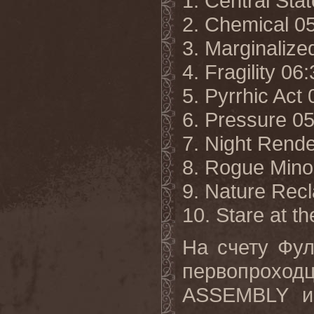
1. Central Stat
2. Chemical 0
3. Marginalize
4. Fragility 06
5. Pyrrhic Act
6. Pressure 0
7. Night Rende
8. Rogue Minor
9. Nature Rec
10. Stare at t
На счету Фул
первопрохо
ASSEMBLY и 