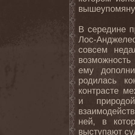
вышеупомян
В середине п
Лос-Анджеле
совсем неда
возможность
ему дополни
родилась ко
контрасте ме
и природой
взаимодейств
ней, в кото
выступают су