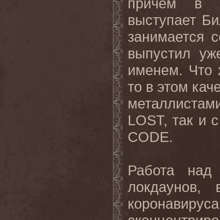
причем в о
выступает Би
занимается 
выпустил уж
именем. Что 
то в этом кач
металлистам
LOST, так и
CODE.
Работа над 
локдаунов, 
коронавирус