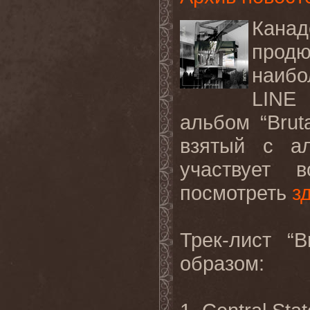
Кана
прод
наибо
LINE
альбом “Brut
взятый с ал
участвует 
посмотреть
з
Трек-лист “
образом: