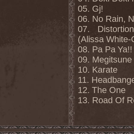
05. Gj!
06. No Rain, 
07. Distortio
(Alissa White
08. Pa Pa Ya!! 
09. Megitsune
10. Karate
11. Headbangee
12. The One
13.
Road Of R