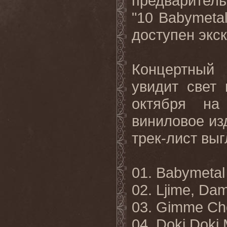
предварител
"10
Babymeta
доступен экс
Концертны
увидит свет
октября н
виниловое из
трек-лист вы
01. Babymetal 
02. Ljime, Dam
03. Gimme Cho
04. Doki Doki