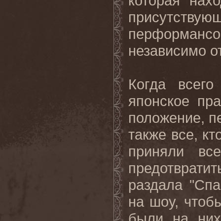
которая нах
присутству
перформан
независимо от
Когда всег
японское пр
положение, п
также все, кт
приняли вс
предотвратит
раздала "Сп
на шоу, чтоб
были на них