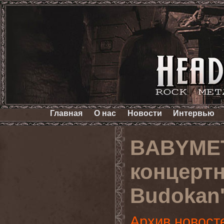
Главная
О нас
Новости
Интервью
BABYMET
концертн
Budokan'
Архив новост