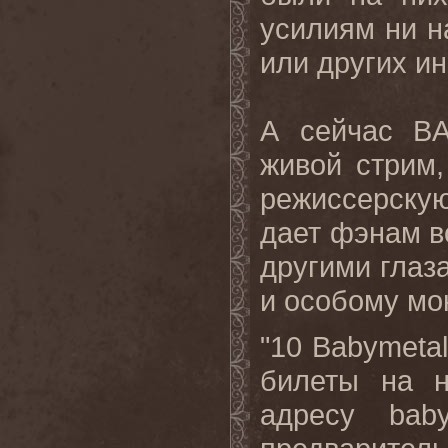
усилиям ни н
или других и
А сейчас
B
живой стрим,
режиссерску
дает фэнам в
другими глаз
и особому мо
"10
Babymetal
билеты на н
адресу
baby