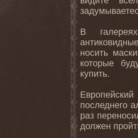
видите все
задумываетес
В галерея
антиковидны
носить маск
которые буд
купить.
Европейск
последнего ал
раз переноси
должен пройти