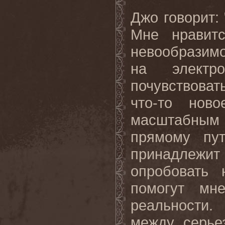
Джо говорит:
Мне нравит
невообразимо
на электр
почувствова
что-то нов
масштабным
прямому пу
принадлежит ч
опробовать 
помогут мн
реальности.
между серье