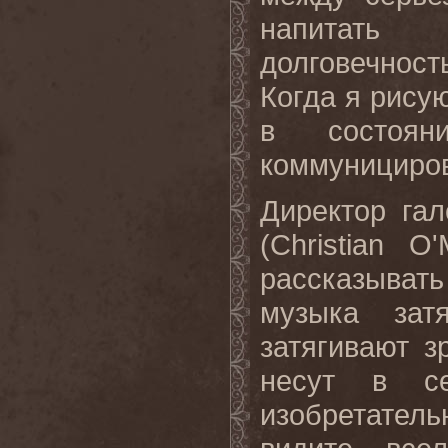
напитать
долговечнос
Когда я рисую
в состоян
коммунициров
Директор га
(Christian 
рассказыват
музыка зат
затягивают з
несут в се
изобретатель