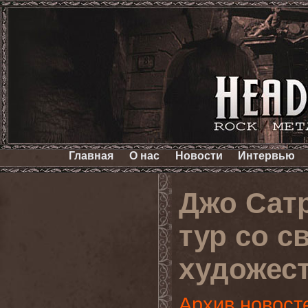
Главная
О нас
Новости
Интервью
Джо Сат
тур со с
художес
Архив новост