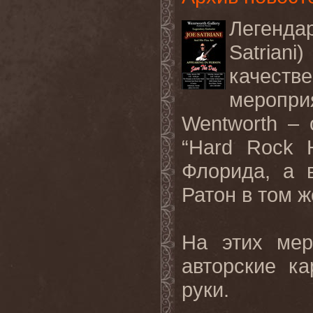
Легенда
Satriani
качеств
меропри
Wentworth – 
“Hard Rock 
Флорида, а 
Ратон в том ж
На этих мер
авторские к
руки.