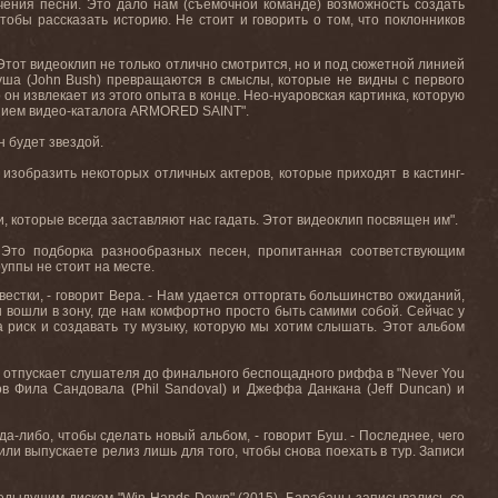
ения песни. Это дало нам (съемочной команде) возможность создать
чтобы рассказать историю. Не стоит и говорить о том, что поклонников
Этот видеоклип не только отлично смотрится, но и под сюжетной линией
уша (
John
Bush
) превращаются в смыслы, которые не видны с первого
о он извлекает из этого опыта в конце. Нео-нуаровская картинка, которую
нием видео-каталога
ARMORED
SAINT
".
н будет звездой
.
изобразить некоторых отличных актеров, которые приходят в кастинг-
и
,
которые
всегда
заставляют
нас
гадать
.
Этот
видеоклип
посвящен
им
"
.
 Это подборка разнообразных песен, пропитанная соответствующим
уппы не стоит на месте.
естки, - говорит Вера. - Нам удается отторгать большинство ожиданий,
 вошли в зону, где нам комфортно просто быть самими собой. Сейчас у
а риск и создавать ту музыку, которую мы хотим слышать. Этот альбом
не отпускает слушателя до финального беспощадного риффа в "Never You
ов Фила Сандовала (Phil Sandoval) и Джеффа Данкана (Jeff Duncan) и
а-либо, чтобы сделать новый альбом, - говорит Буш. - Последнее, чего
 или выпускаете релиз лишь для того, чтобы снова поехать в тур. Записи