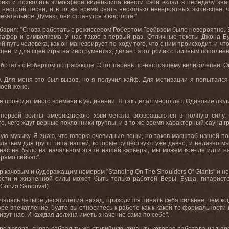
ию и позволить атмосфере видеоклипа внести свой вклад в передачу знач
 настрой песни, и в то же время снять несколько невероятных экшн-сцен, 
лекательное. Думаю
,
они
останутся
в
восторге
!"
обавил: "Снова работать с режиссером Робертом Грейвзом было невероятно. 
тафор и символизма. У
нас
такое
в
первый
раз
.
Отличные тексты Джона Б
й путь человека, как он маневрирует по ходу того, что с ним происходит, и чт
цен, и для сцен игры на инструментах, делает этот ролик отличным пополне
аботать с Робертом потрясающе. Этот парень по-настоящему великолепен. О
у
.
Для меня это был вызов, но я получил кайф. Для мотивации я попытался 
оей жене.
ые проводят много времени в уединении. Я
так
делал
много
лет
.
Одинокие
люд
 первой волны американского хэви-метала возвращаются в полную силу.
, чего ждут верные поклонники группы, и в то же время характерный саунд гр
ую музыку. Я знаю, что говорю очевидные вещи, но таков масштаб нашей пов
клятьем для групп типа нашей, которые существуют уже давно, и недавно мы
у нас не было на начальном этапе нашей карьеры, мы можем кое-где идти н
прямо сейчас".
ер качовым и будоражащим номером "Standing On The Shoulders Of Giants" и 
ности и жизненной силы может быть только работой Веры, Буша, гитарист
Gonzo Sandoval).
чалась четыре десятилетия назад, приходится пинать себя сильнее, чем когд
кое впечатление, будто вы относитесь к работе как к какой-то формальности
вут нас. И каждая должна иметь значение сама по себе".