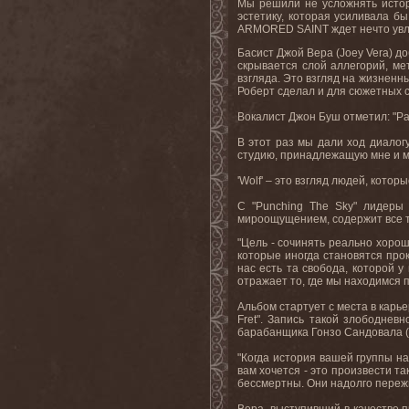
Мы решили не усложнять истор
эстетику, которая усиливала бы
ARMORED
SAINT
ждет нечто ув
Басист Джой Вера (
Joey
Vera
) д
скрывается слой аллегорий, ме
взгляда. Это взгляд на жизненны
Роберт сделал и для сюжетных с
Вокалист Джон Буш отметил: "Р
В
этот
раз
мы
дали
ход
диалог
студию, принадлежащую мне и м
'
Wolf
' – это взгляд людей, котор
С "Punching The Sky" лидеры
мироощущением, содержит все то
"Цель - сочинять реально хорош
которые иногда становятся про
нас есть та свобода, которой 
отражает то, где мы находимся 
Альбом стартует с места в карь
Fret". Запись такой злободнев
барабанщика Гонзо Сандовала (
"Когда история вашей группы на
вам хочется - это произвести та
бессмертны. Они надолго пережи