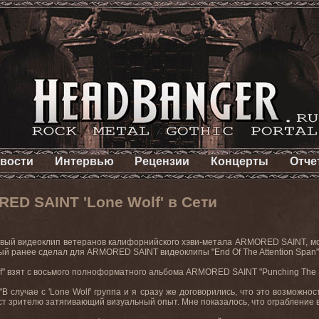
вости
Интервью
Рецензии
Концерты
Отче
D SAINT 'Lone Wolf' в Сети
новый видеоклип ветеранов калифорнийского хэви-метала
ARMORED
SAINT
, 
ый
ранее
сделал
для
ARMORED SAINT
видеоклипы
"End Of The Attention Span
f"
взят
с
восьмого
полноформатного
альбома
ARMORED SAINT "Punching The 
В случае с '
Lone
Wolf
' группа и я сразу же договорились, что это возможн
даст зрителю затягивающий визуальный опыт. Мне показалось, что ограбление