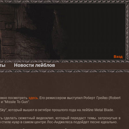
Вход
ты
Новости лейблов
можно посмотреть
здесь
. Его
режиссером
выступил
Роберт
Грейвз
(Robert
"
и
"Missile To Gun".
Sky",
который
вышел
в
октябре
прошлого
года
на
лейбле
Metal Blade.
ость сделать сюжетный видеоклип, который передаст темы, затронутые в
 в стиле нуар в самом центре Лос-Анджелеса подойдет песне идеально.