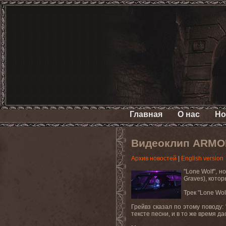
Главная
О нас
Но
Видеоклип ARMORE
Архив новостей
|
English version
"
Lone
Wolf
", 
Graves),
котор
Трек
"Lone Wol
Грейвз сказал по этому поводу: "
тексте песни, и в то же время 