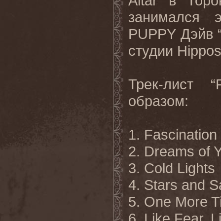
Altar
в Торо
занимался 
PUPPY
Дэйв 
студии
Hippos
Трек-лист
“
образом:
1. Fascination
2. Dreams of 
3. Cold Lights
4. Stars and Sa
5. One More T
6. Like Fear, 