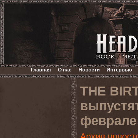
Главная
О нас
Новости
Интервью
THE BIR
выпустят
феврале
Архив новост