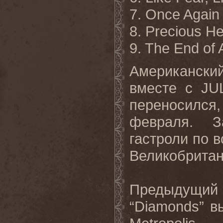
7. Once Again
8. Precious He
9. The End of A
Американски
вместе
с
JU
переносился
февраля
.
З
гастроли по 
Великобритан
Предыдущий
“Diamonds” в