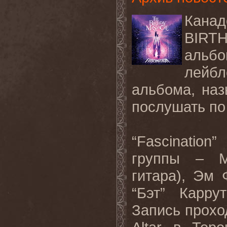
Канад
BIRT
альб
лейб
альбома, на
послушать п
“
Fascination
”
группы – М
гитара), Эм 
“Бэт” Карру
Запись прохо