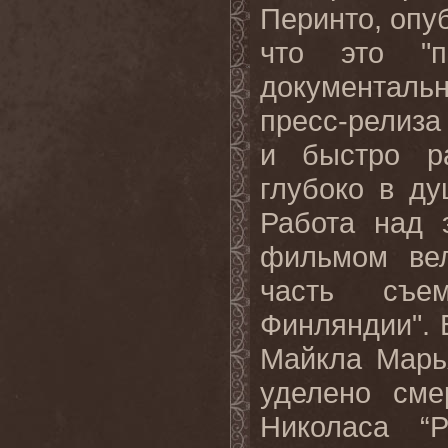
Перинто, опу
что это "п
документал
пресс-релиза 
и быстро р
глубоко в д
Работа над 
фильмом вел
часть съе
Финляндии".
Майкла Марь
уделено см
Николаса “Р