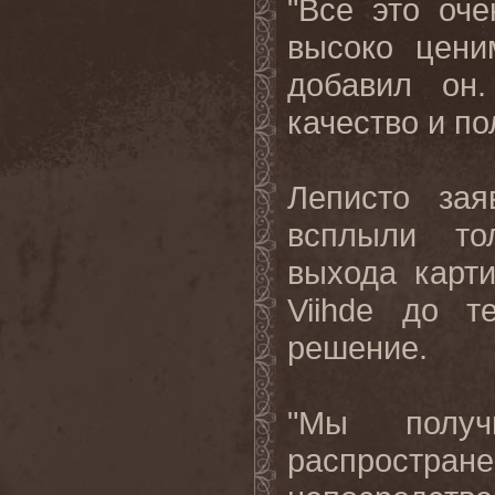
"Все это оч
высоко цени
добавил он
качество и по
Леписто за
всплыли то
выхода карт
Viihde
до т
решение.
"Мы полу
распростра