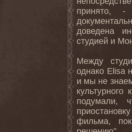
непосредстве
принято, 
документаль
доведена и
студией и Мо
Между студи
однако
Elisa
и мы не знае
культурного 
подумали, 
приостановк
фильма, по
решению".