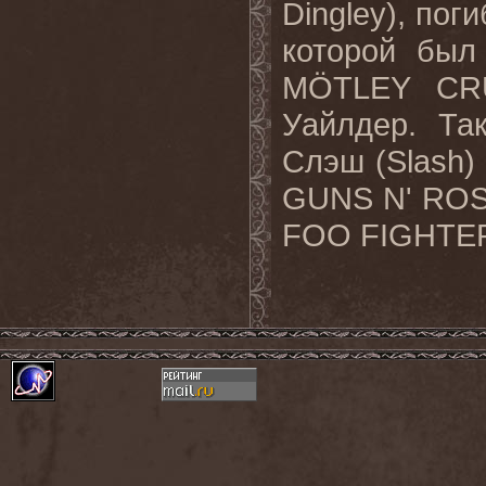
Dingley
), пог
которой был
M
Ö
TLEY
CR
Уайлдер. Та
Слэш (
Slash
)
GUNS
N
'
RO
FOO
FIGHTE