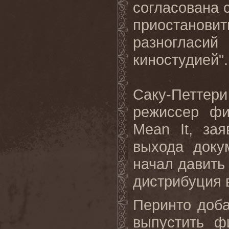
согласована 
приостанов
разногла
киностудией".
Саку-Петте
режиссер ф
Mean
It
, зая
выхода доку
начал давить
дистрибуция 
Перинто доба
выпустить ф