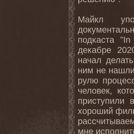
Майкл уп
документал
подкаста "
In
декабре 202
начал делать
ним не нашли
рулю процес
человек, ко
приступили 
хороший филь
рассчитываем 
мне исполнитс