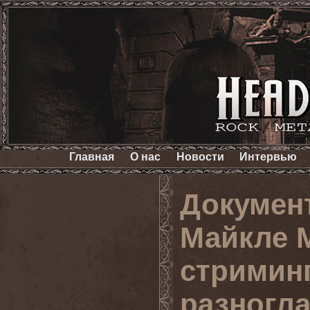
Главная
О нас
Новости
Интервью
Докумен
Майкле 
стриминг
разногла