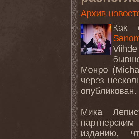
Архив новост
Как 
Sanom
Viihde
бывш
Монро (
Micha
через нескол
опубликован.
Мика Лепис
партнерски
изданию, ч