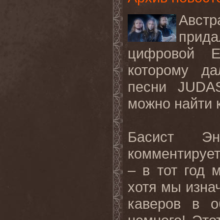
Авст
прида
цифровой
которому да
песни
JUDA
можно найти к
Басист
Эн
комментируе
–
в
тот
год
хотя
мы
изна
каверов
в
о