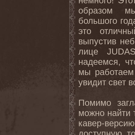
немного
!
Это
образом мы
большого го
это отличны
выпустив не
лице
JUDA
надеемся, чт
мы работаем
увидит свет в
Помимо загл
можно найти 
кавер-верси
доступную т