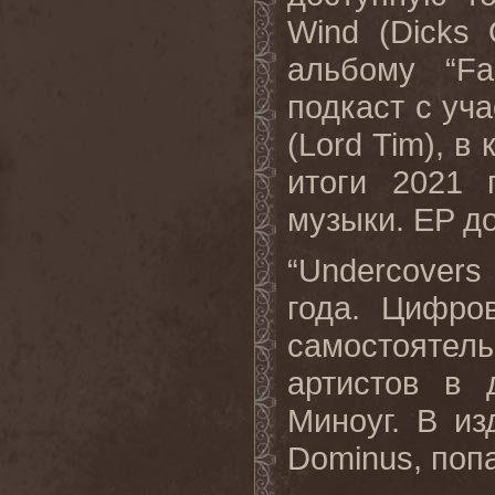
Wind
(
Dicks
альбому “
Fa
подкаст с уч
(
Lord
Tim
), в
итоги 2021 
музыки.
EP
д
“
Undercovers
года. Цифро
самостояте
артистов в
Миноуг. В и
Dominus
, поп