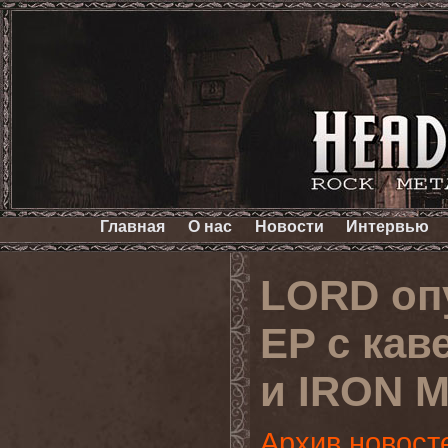
Главная
О нас
Новости
Интервью
LORD оп
EP с кав
и IRON 
Архив новост