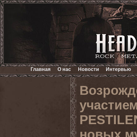
Главная
О нас
Новости
Интервью
Возрожд
участием
PESTILE
новых м