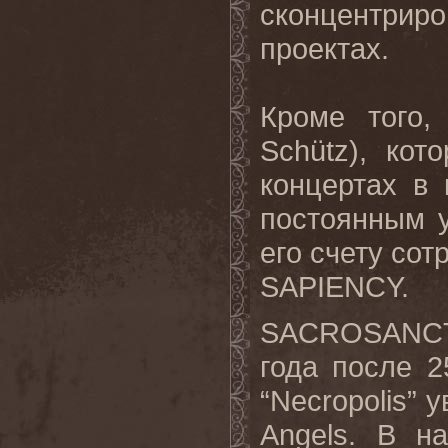
сконцентри
проектах.
Кроме того,
Schütz), ко
концертах в 
постоянным 
его счету со
SAPIENCY.
SACROSANCT 
года после 2
“Necropolis” 
Angels. В н