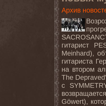
Архив новост
Возр
прогр
SACROSANCT
гитарист PE
Meinhard), о
гитариста Гер
на втором а
The Depraved”
с SYMMETRY
возвращается
Göwert), кот