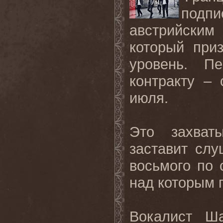
подп
австрийски
который при
уровень. П
контракту – 
июля.
Это захват
заставит сл
восьмого по 
над которым 
Вокалист Ша