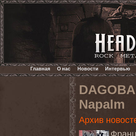
Главная
О нас
Новости
Интервью
DAGOBA 
Napalm
Архив новост
Франц