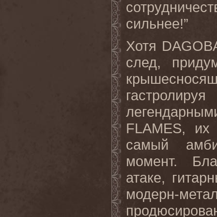
сотрудничес
сильнее
!”
Хотя
DAGOB
след, приду
крышеснос
гастролиру
легендарны
FLAMES
, их
самый амби
момент. Бла
атаке, гитар
модерн-м
продюсиров