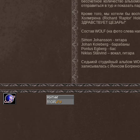
бессчетное количество альбомо
отправиться в тур и показать п
Кроме того, мы хотели бы восп
Холмгрена (Richard 'Raptor' H
ЗДРАВСТВУЕТ ЦЕЗАРЬ!"
Состав WOLF (на фото слева на
Simon Johansson - гитара
Johan Koleberg - барабаны
Pontus Egberg - бас
Niklas Stålvind – вокал, гитара
Cедьмой студийный альбом WOLF
записывалась с Йенсом Богреном 