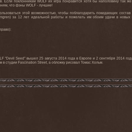
в. Если поклонникам WOLF их игра понравится хотя бы наполовину так же с
арням, что фэны WOLF - лучшие!
ользоваться этой возможностью, чтобы поблагодарить покидающих состав А
olmgren) за 12 лет идеальной работы и пожелать им обоим удачи в новых
право):
 "Devil Seed" вышел 25 августа 2014 года в Европе и 2 сентября 2014 года
в студии Fascination Street, а обложку рисовал Томас Хольм.