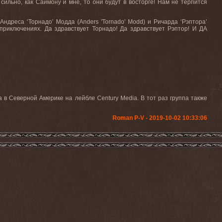
ильно, как Саймону и мне, то они будут в восторге! Нам не терпится
ндреса ‘Торнадо’ Модда (Anders 'Tornado' Modd) и Ричарда ‘Рэптора’
 приключениях. Да здравствует Торнадо! Да здравствует Рэптор! И ДА
 в Северной Америке на лейбле Century Media. В тот раз группа также
Roman P-V - 2019-10-02 10:33:06