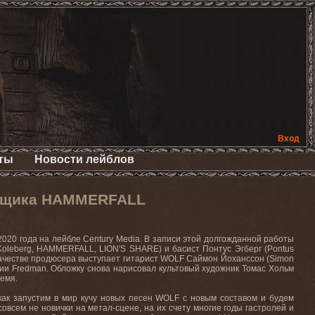
Вход
ты
Новости лейблов
анщика HAMMERFALL
020 года на лейбле Century Media. В записи этой долгожданной работы
Koleberg, HAMMERFALL, LION'S SHARE) и басист Понтус Эгберг (Pontus
 качестве продюсера выступает гитарист WOLF Саймон Йоханссон (Simon
дии Fredman. Обложку снова нарисовал культовый художник Томас Хольм
емя.
 как запустим в мир кучу новых песен WOLF с новым составом и будем
овсем не новички на метал-сцене, на их счету многие годы гастролей и