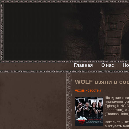
Главная
О нас
Но
WOLF взяли в со
Архив новостей
Шведские хэви
принимают уча
Egberg KING D
Johansson), а
(Thomas Holm,
Вокалист и ги
выступать вжи