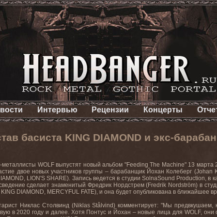
вости
Интервью
Рецензии
Концерты
Отче
став басиста KING DIAMOND и экс-бараб
-металлисты WOLF выпустят новый альбом "Feeding The Machine" 13 марта 2
стие двое новых участников группы – барабанщик Йохан Колеберг (Johan 
IAMOND, LION'S SHARE). Запись ведется в студии SolnaSound Production, в
 сведение сделает знаменитый Фредрик Нордстрем (Fredrik Nordström) в сту
 KING DIAMOND, MERCYFUL FATE), и она будет опубликована в ближайшее вр
тарист Никлас Столвинд (Niklas Stålvind) комментирует: "Мы предвкушаем,
вую в 2020 году и далее. Хотя Понтус и Йохан – новые лица для WOLF, они с