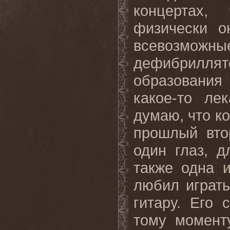
концертах,
физически 
всевозможны
дефибрилл
образовани
какое-то ле
думаю, что ко
прошлый вто
один глаз, 
также одна 
любил играть
гитару. Его 
тому момент