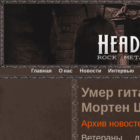
Главная
О нас
Новости
Интервью
Умер ги
Мортен 
Архив новост
Ветераны д