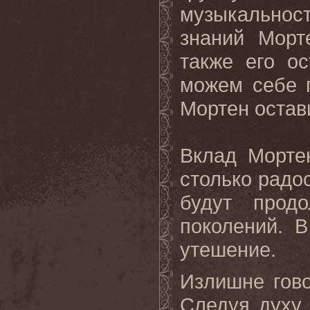
музыкальнос
знаний Морт
также его о
можем себе п
Мортен остав
Вклад Морте
столько радо
будут прод
поколений. 
утешение.
Излишне гово
Следуя духу