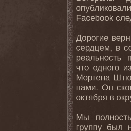
опубликовал
Facebook сл
Дорогие верн
сердцем, в с
реальность 
что одного и
Мортена Штют
нами. Он ско
октября в ок
Мы полност
группу был 