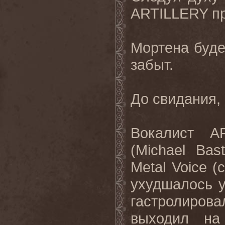
ARTILLERY пр
Мортена будет
забыт.
До свидания,
Вокалист A
(Michael Ba
Metal Voice (
ухудшалось у
гастролиров
выходил на