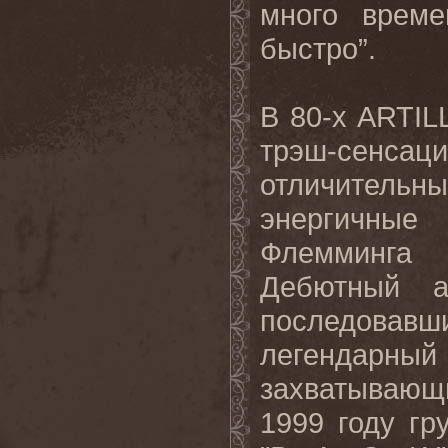
много време
быстро”.
В 80-х ARTI
трэш-сенса
отличительн
энергичны
Флемминга 
Дебютный а
последовавши
легендарны
захватывающи
1999 году г