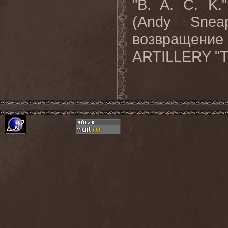
"B. A. C. K
(Andy Snea
возвращени
ARTILLERY "Th