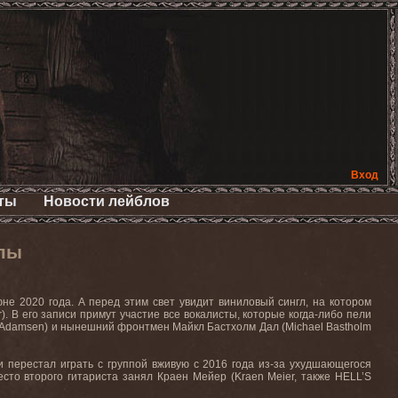
Вход
ты
Новости лейблов
ппы
юне 2020 года
.
А перед этим свет увидит виниловый сингл, на котором
r)
. В его записи примут участие все вокалисты, которые когда-либо пели
 Adamsen
) и нынешний фронтмен Майкл Бастхолм Дал (
Michael Bastholm
и перестал играть с группой вживую с 2016 года из-за ухудшающегося
есто второго гитариста занял Краен Мейер (
Kraen Meier
, также
HELL’S