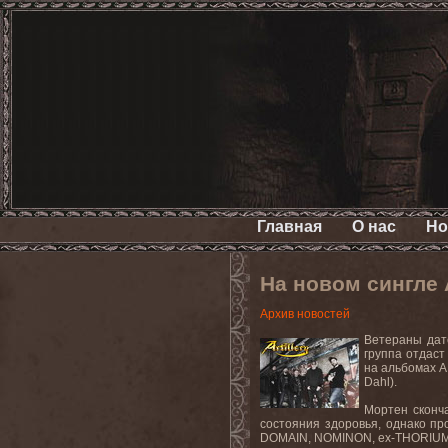
Главная
О нас
Но
На новом сингле
Архив новостей
Ветераны дат
группа отдаст
на альбомах
A
Dahl
).
Мортен сконча
состояния здоровья, однако пр
DOMAIN, NOMINON, ex-THORIUM