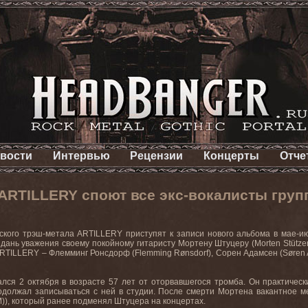
вости
Интервью
Рецензии
Концерты
Отче
 ARTILLERY споют все экс-вокалисты гру
ского трэш-метала
ARTILLERY
приступят к записи нового альбома в мае-и
 дань уважения своему покойному гитаристу Мортену Штуцеру (
Morten Stütze
RTILLERY –
Флемминг Ронсдорф (
Flemming Rønsdorf
)
,
Сорен Адамсен (
Søren
лся 2 октября в возрасте 57 лет от оторвавшегося тромба. Он практическ
одолжал записываться с ней в студии. После смерти Мортена вакантное м
))
, который ранее подменял Штуцера на концертах.