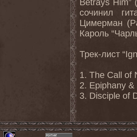
Betrays
Him
”
сочинил гит
Цимерман (
P
Кароль “Чарль
Трек-лист
“Ig
1. The Call of
2. Epiphany & 
3. Disciple of 