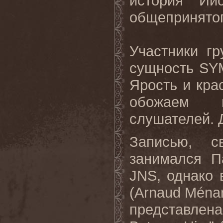
история Ии
общепринятог
Участники гр
сущность
SY
Ярость и кра
обожаем п
слушателей. 
Записью, с
занимался П
JNS
, однако
(
Arnaud
M
é
na
представлен