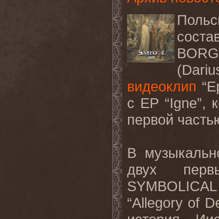
Польс
соста
BOR
(Dariu
видеоклип
“E
с
EP
“
Igne
”, 
первой часть
В музыкальн
двух перв
SYMBOLICAL
“
Allegory
of
D