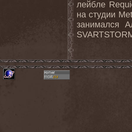
лейбле Requi
на студии Met
занимался А
SVARTSTORM 