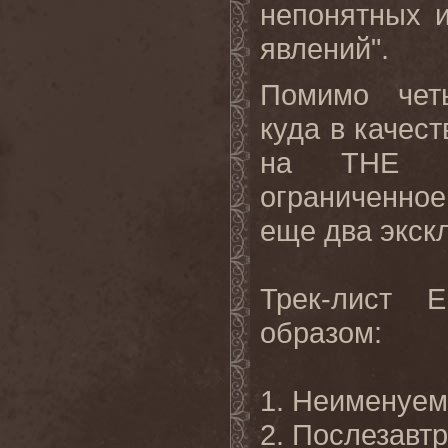
непонятных 
явлений".
Помимо четы
куда в качес
на THE C
ограниченное 
еще два экск
Трек-лист 
образом:
1. Неименуе
2. Послезавт