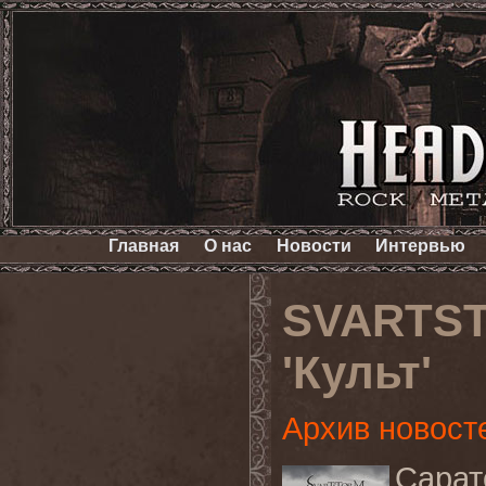
Главная
О нас
Новости
Интервью
SVARTST
'Культ'
Архив новост
Cара