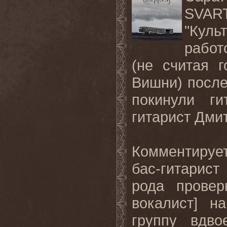
SVAR
"Кул
работ
(не считая 
Вишни) после 
покинули г
гитарист Дми
Комментируе
бас-гитарист
рода провер
вокалист] н
группу вдв