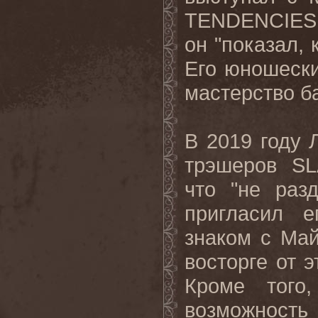
TENDENCIES
он "показал, 
Его юношески
мастерство б
В 2019 году 
трэшеров
SL
что "не раз
пригласил 
знаком с Май
восторге от 
Кроме того
возможность