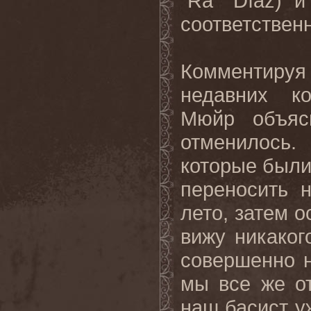
"
Ra
"
D
í
az
) и
соответствен
Комментируя
недавних к
Мюйр объяс
отменилось.
которые были
переносить 
лето, затем о
вижу никаког
совершенно н
мы все же о
наш басист у