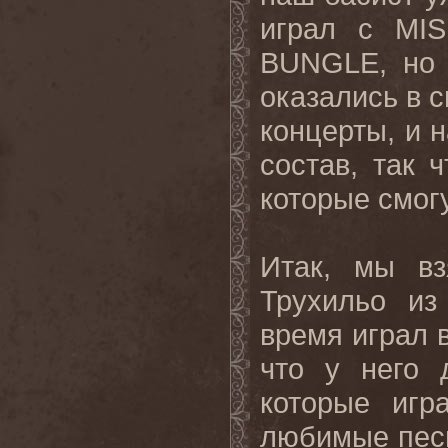
играл с
MIS
BUNGLE
, но
оказались в с
концерты, и 
состав, так 
которые смогу
Итак, мы вз
Трухильо и
время играл 
что у него 
которые игр
любимые песни