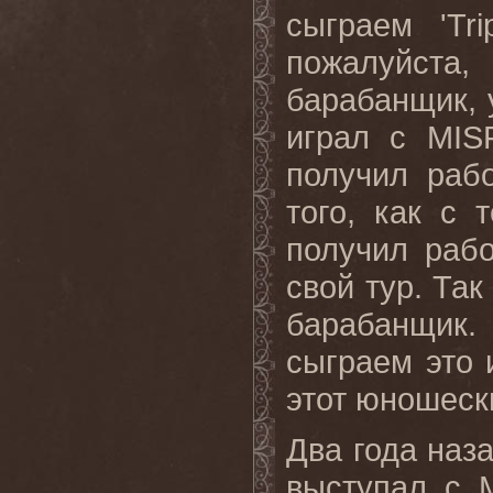
сыграем '
Tri
пожалуйста
барабанщик, 
играл с
MIS
получил раб
того, как с 
получил раб
свой тур. Та
барабанщик. 
сыграем это и
этот юношески
Два года наз
выступал с 