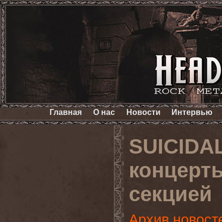
Главная
О нас
Новости
Интервью
SUICIDA
концерты
секцией
Архив новост