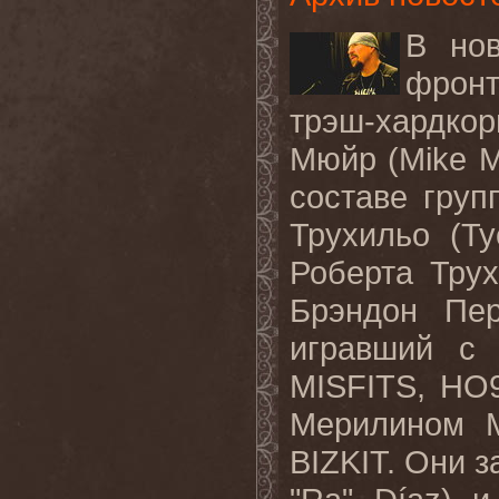
В
но
фрон
трэш
-
хардко
Мюйр
(Mike M
составе груп
Трухильо (
Ty
Роберта Трух
Брэндон Пе
игравший 
MISFITS, HO
Мерилином 
BIZKIT
. Они з