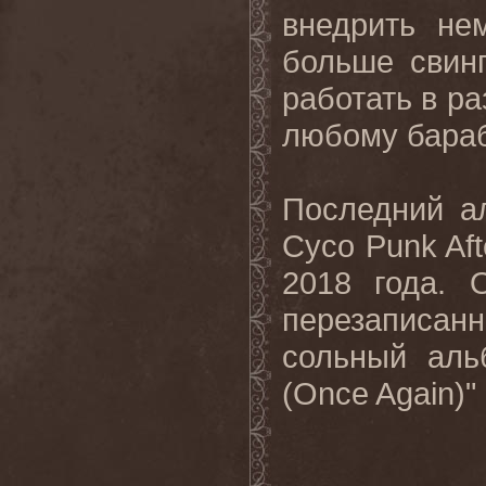
внедрить не
больше свинг
работать в ра
любому бараб
Последний
а
Cyco Punk Aft
2018
года
.
перезаписанн
сольный ал
(Once Again)"