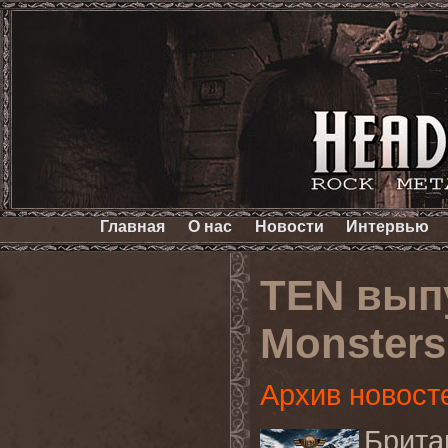
Главная
О нас
Новости
Интервью
TEN выпу
Monsters
Архив новост
Брита