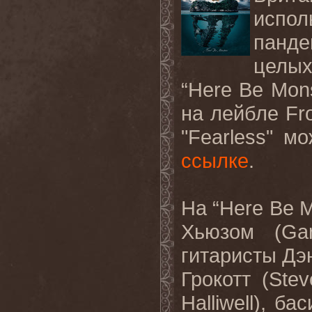
испол
панде
целых
“Here Be Mon
на
лейбле
Fr
"
Fearless
" мо
ссылке
.
На “
Here
Be
M
Хьюзом (
Ga
гитаристы Дэ
Грокотт (
Stev
Halliwell
), ба