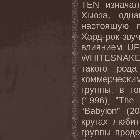
TEN
изначал
Хьюза
,
одна
настоящую
Хард-рок-з
влиянием
U
WHITESNAK
такого род
коммерчески
группы, в т
(1996), “
The
“
Babylon
” (2
кругах любит
группы продо