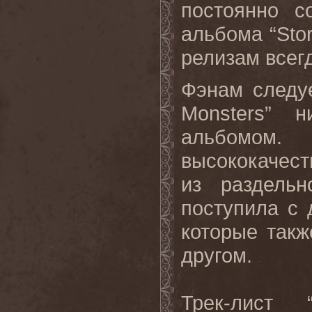
постоянно с
альбома “
Sto
релизам всег
Фэнам следуе
Monsters
” н
альбомом.
высококачес
из раздель
поступила с
которые такж
другом.
Трек
-
лист