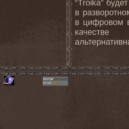
“
Troika
” буде
в разворотно
в цифровом 
качестве 
альтернативн