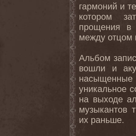
гармоний и те
котором за
прощения в 
между отцом и
Альбом запис
вошли и аку
насыщенные 
уникальное с
на выходе а
музыкантов 
их раньше.