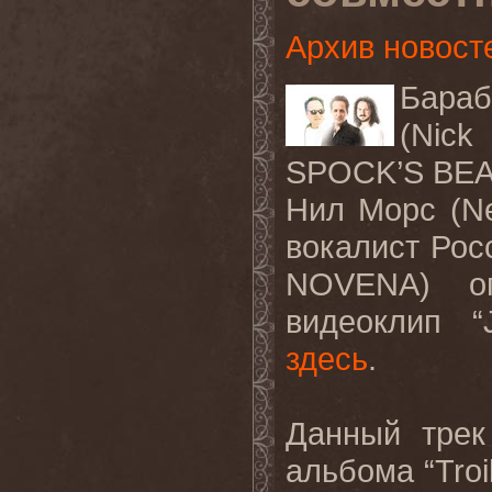
Архив новост
Бараб
(Nick
SPOCK’S BE
Нил
Морс
(Ne
вокалист
Рос
NOVENA)
о
видеоклип
“
здесь
.
Данный
трек
альбома
“Tro