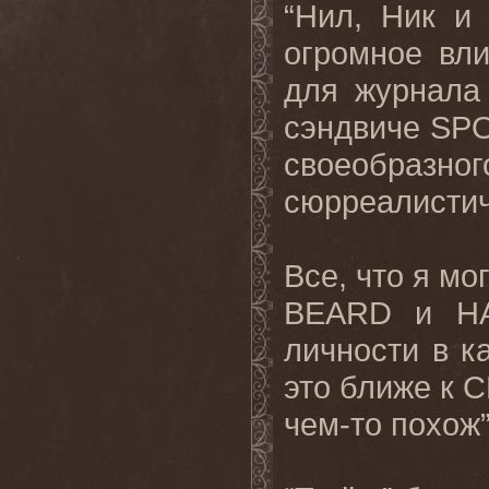
“Нил, Ник 
огромное вли
для журнала
сэндвиче
SP
своеобразног
сюрреалистич
Все, что я мо
BEARD
и
H
личности
в
к
это ближе к
C
чем-то похож”