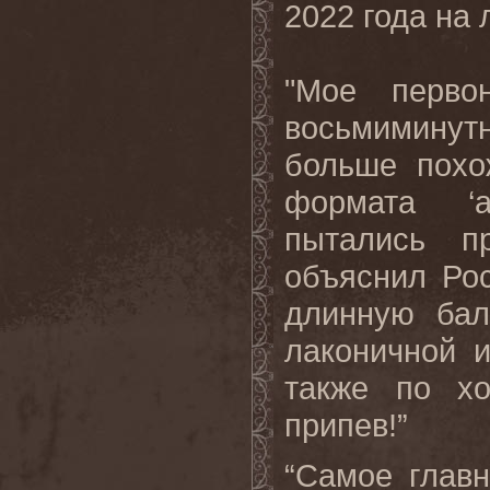
2022
года
на
"Мое перво
восьмиминутн
больше похо
формата ‘а
пытались п
объяснил Ро
длинную бал
лаконичной 
также по х
припев!”
“Самое главн