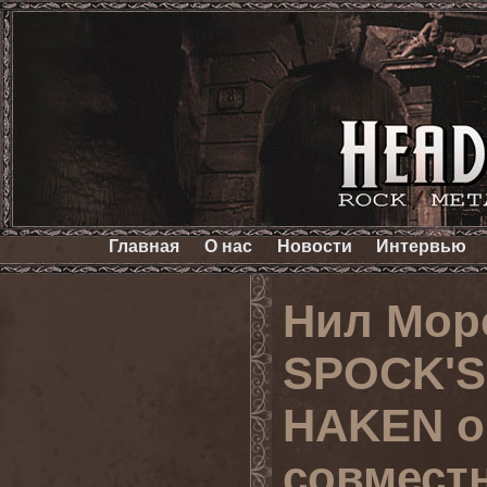
Главная
О нас
Новости
Интервью
Нил Морс
SPOCK'S
HAKEN о
совмест