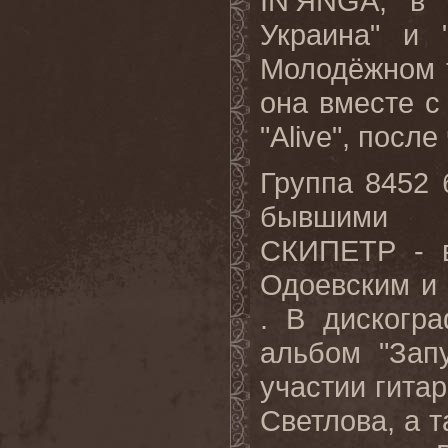
IN’ЯNGA, в 
Украина" и 
Молодёжном т
она вместе 
"Alive", посл
Группа 8452 
бывшими уч
СКИПЕТР - в
Одоевским и
. В дискогр
альбом "Зап
участии гит
Светлова, а т