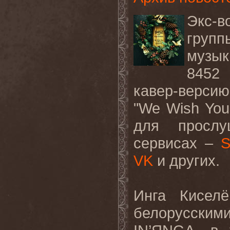
Экс-в
груп
музык
8452
кавер-верси
"We Wish You
для прослу
сервисах –
S
VK
и других.
Инга Кисел
белорусски