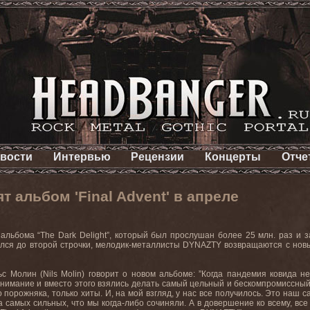
вости
Интервью
Рецензии
Концерты
Отче
 альбом 'Final Advent' в апреле
альбома “The Dark Delight”, который был прослушан более 25 млн. раз и 
ся до второй строчки, мелодик-металлисты DYNAZTY возвращаются с новым 
с Молин (Nils Molin) говорит о новом альбоме: ”Когда пандемия ковида не
нимание и вместо этого взялись делать самый цельный и бескомпромиссны
го порожняка, только хиты. И, на мой взгляд, у нас все получилось. Это на
а самых сильных, что мы когда-либо сочиняли. А в довершение ко всему, вс