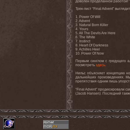
доволен проделанной работой! ‘
Трек-лист “Final Advent” выгляд
1. Power Of Will
2. Advent
3. Natural Born Killer
4. Yours
5. All The Devils Are Here
6. The White
7. Instinct
8. Heart Of Darkness
9. Achilles Heel
10. Power Of Now
Первым синглом с грядущего ал
посмотреть
здесь
.
Нильс объясняет концепцию нов
дальнейших произведениях. Мы
препятствия одним лишь упорств
“Final Advent” продюсировали с
(Jacob Hansen). Последний такж