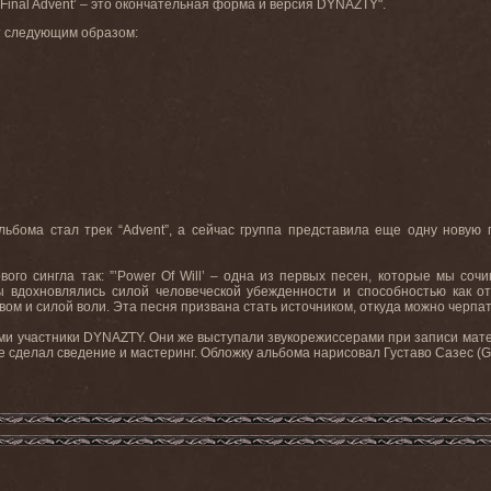
Final Advent’ – это окончательная форма и версия DYNAZTY".
ит следующим образом:
ьбома стал трек “Advent”, а сейчас группа представила еще одну новую 
ого сингла так: ”’Power Of Will’ – одна из первых песен, которые мы соч
 вдохновлялись силой человеческой убежденности и способностью как от
ом и силой воли. Эта песня призвана стать источником, откуда можно черпат
ами участники DYNAZTY. Они же выступали звукорежиссерами при записи мате
е сделал сведение и мастеринг. Обложку альбома нарисовал Густаво Сазес (G