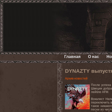
Главная
О нас
Но
DYNAZTY выпустят
Архив новостей
После успеха 
Швеции добрал
лейбле AFM.
Вокалист Ниль
переключить в
таков: никако
песни из числ