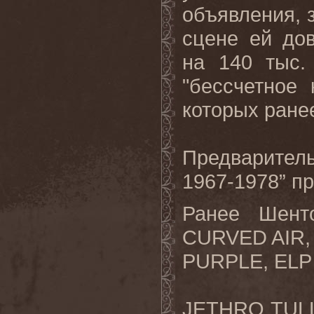
объявления, 
сцене ей до
на 140 тыс.
"бессчетное
которых ране
Предваритель
1967-1978” п
Ранее Шент
CURVED
AIR
PURPLE
,
ELP
JETHRO
TUL