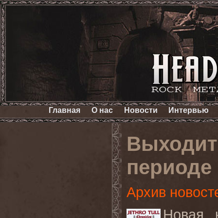
Главная
О нас
Новости
Интервью
Выходит 
периоде
Архив новост
Новая 