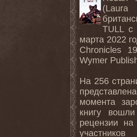
(
Laura
британ
TULL
с
марта 2022 го
Chronicles
196
Wymer
Publis
На 256 стра
представлен
момента зар
книгу вошли
рецензии на
участнико