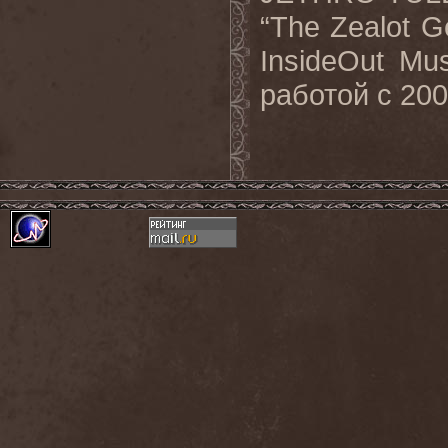
“
The
Zealot
G
InsideOut
Mus
работой с 200