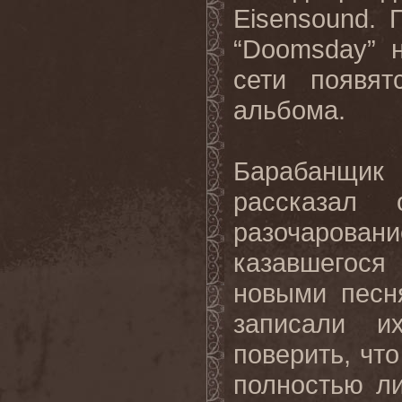
Eisensound.
“
Doomsday
” 
сети появя
альбома.
Барабанщи
рассказал
разочарова
казавшегос
новыми песн
записали и
поверить, чт
полностью л