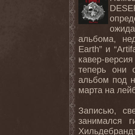
DESE
опред
ожида
альбома, не
Earth
” и “
Artif
кавер-версия
теперь
они
альбом
под
марта
на
лей
Записью
,
св
занимался
г
Хильдебранд