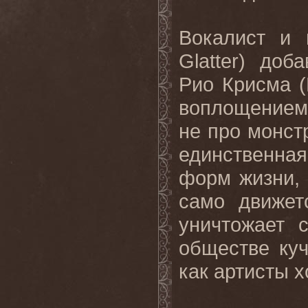
Вокалист и 
Glatter
) доба
Рио Крисма (
воплощением 
не про монст
единственная
форм жизни, 
само движет
уничтожает 
обществе куч
как артисты х