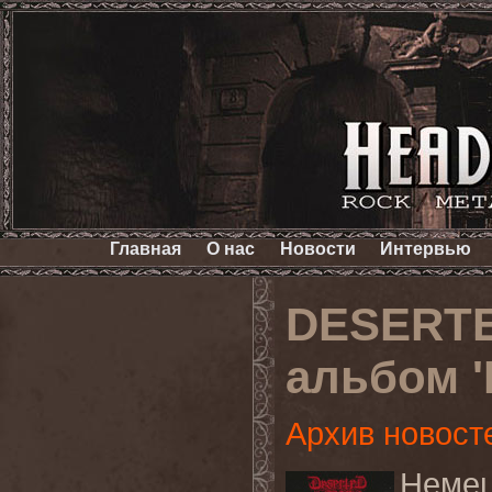
Главная
О нас
Новости
Интервью
DESERTE
альбом '
Архив новост
Неме