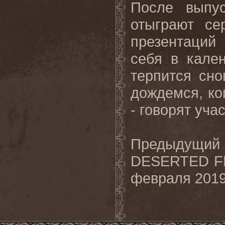
После выпу
отыграют се
презентаций
себя
в
кале
терпится сн
дождемся, ко
- говорят уча
Предыдущ
DESERTED FE
февраля 2019