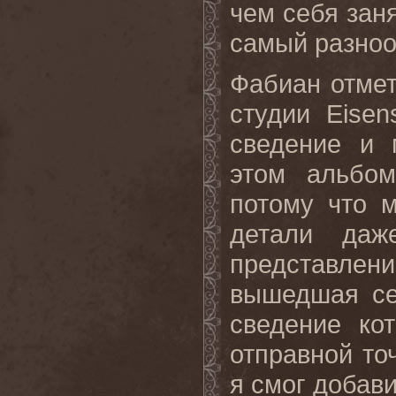
чем себя зан
самый разноо
Фабиан отмет
студии
Eisen
сведение и 
этом альбом
потому что 
детали даж
представлени
вышедшая се
сведение ко
отправной то
я смог добав