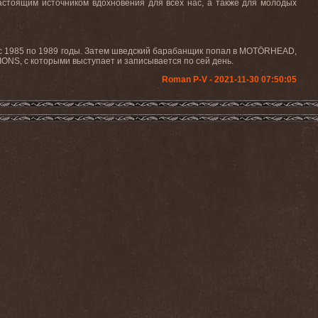
астоящим источником вдохновения для всех нас, а также для молодых
л с 1985 по 1989 годы. Затем шведский барабанщик попал в
MOT
Ö
RHEAD
,
IONS
, с которыми выступает и записывается по сей день.
Roman P-V - 2021-11-30 07:50:05