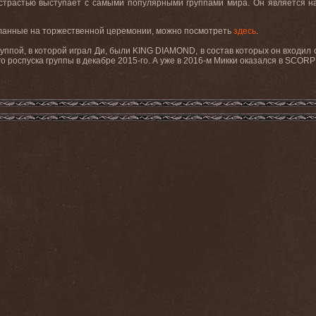
 страстью выступает с самыми популярными группами мира. Он является н
еланные на торжественной церемонии, можно посмотреть
здесь
.
уппой, в которой играл Ди, были
KING
DIAMOND
, в состав которых он входи
го роспуска группы в декабре 2015-го. А уже в 2016-м Микки оказался в
SCORP