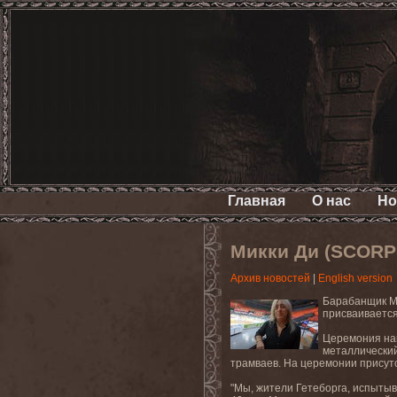
Главная
О нас
Но
Микки Ди (SCORP
Архив новостей
|
English version
Барабанщик
М
присваивается
Церемония
на
металлически
трамваев. На
церемонии
присут
"Мы, жители Гетеборга, испытыва