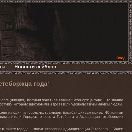
Вход
ты
Новости лейблов
етеборжца года'
борге
(
Швеция
),
получил
почетное
звание
"
Гетеборжца
года
".
Это звание
поступки которого вдохновили и доставили удовольствием многим людям.
сено на один из городских трамваев. Барабанщик сам привел 40-тонный
едставители Городского совета Гетеборга и Ассоциация гетеборгских
ет в нашем городе, - гласит заявление администрации Гетеборга. – Более