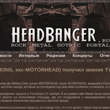
вости
Интервью
Рецензии
Концерты
Отче
IONS, экс-MÖTÖRHEAD) получил звание 'Г
икки
Ди
(Mikkey Dee,
ранее
MÖTÖRHEAD,
ныне
SCORPIONS),
живущий
в
Гете
 жителю города, который за последний год чем-либо особенно отличился, и 
граждения
прошла
в
Гетеборге
27
ноября
.
В ее рамках имя Микки было нане
й агрегат на Королевкую площадь, где его поздравили с награждением пр
ствовали
поклонники
музыканта
и
жители
города
.
ем колоссальную гордость по поводу того, что что артист такого класса жив