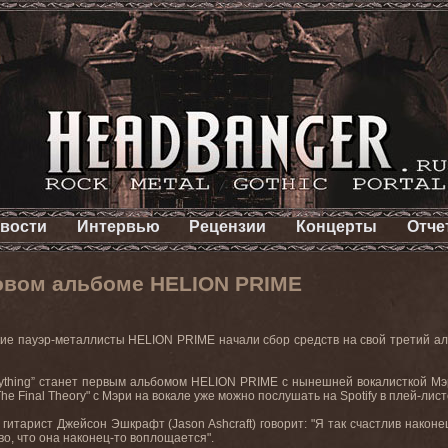
вости
Интервью
Рецензии
Концерты
Отче
овом альбоме HELION PRIME
ие пауэр-металлисты
HELION
PRIME
начали сбор средств на свой третий ал
ything”
станет
первым
альбомом
HELION PRIME
с
нынешней
вокалисткой
Мэ
The
Final
Theory
" с Мэри на вокале уже можно послушать на
Spotify
в плей-лист
 гитарист Джейсон Эшкрафт (
Jason
Ashcraft
) говорит: "Я так счастлив нако
во, что она наконец-то воплощается".