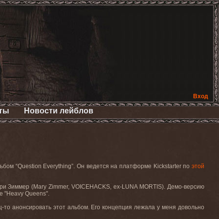
Вход
ты
Новости лейблов
ьбом “
Question
Everything
”. Он
ведется
на
платформе
Kickstarter
по
этой
ри
Зиммер
(Mary Zimmer, VOICEHACKS, ex-LUNA MORTIS).
Демо-версию
е "
Heavy
Queens
".
нец-то анонсировать этот альбом. Его концепция лежала у меня довольно