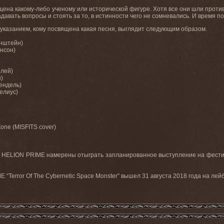
щена какому-либо ученому или исторической фигуре. Хотя все они шли прот
давать вопросы и стоять за то, в истинности чего не сомневались. И время п
указанием
,
кому
посвящена
какая
песня
,
выглядит
следующим
образом
.
нштейн
)
нсон)
илей
)
)
ендель
)
елиус
)
Zone (MISFITS cover)
,
HELION
PRIME
намерены отыграть запланированное выступление на фести
 “Terror Of The Cybernetic Space Monster”
вышел
31
августа
2018
года
на
лей