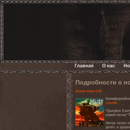
Главная
О нас
Но
Подробности о н
Архив новостей
Калифорнийск
ссылке
.
“Question Ever
новой песни "
Автор песен и
долго, и здоро