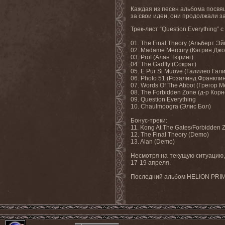
Каждая из песен альбома посвя
за свои идеи, они продолжали за
Трек
-
лист
“Question Everything”
с
01. The Final Theory (
Альберт
Эй
02. Madame Mercury (
Кэ
трин Джо
03. Prof (
Алан
Тюринг
)
04. The Gadfly (
Сократ
)
05. E Pur Si Muove (
Галилео
Гал
06. Photo 51 (Розалинд Франклин
07. Words Of The Abbot (
Грегор
М
08. The Forbidden Zone (
д
-
р
Корн
09. Question Everything
10. Chaulmoogra (
Элис
Бол
)
Бонус
-
треки
:
11. Kong At The Gates/Forbidden 
12. The Final Theory (Demo)
13. Alan
(
Demo
)
Несмотря на текущую ситуацию
17-19 апреля.
Последний
альбом
HELION PRIME