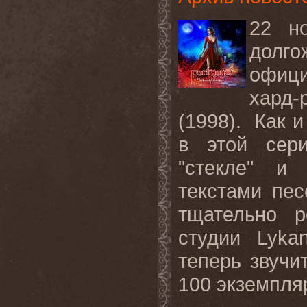
22 н
долг
офиц
хард-
(1998). Как
в этой сер
"стекле" и
текстами пе
тщательно 
студии Lyka
теперь звучи
100 экземпля