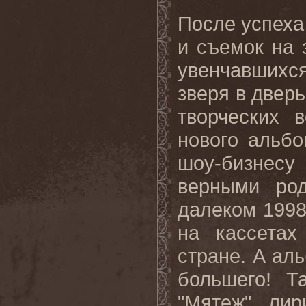
После успеха
и съемок на 
увенчавшихс
зверя в двер
творческих 
нового альб
шоу-бизнес
верными род
далеком 1998
на кассетах
стране. А ал
большего! Т
"Мятеж", ли