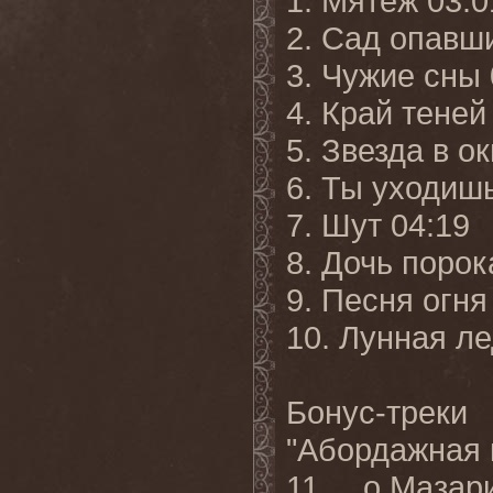
1. Мятеж 03:0
2. Сад опавш
3. Чужие сны 
4. Край теней
5. Звезда в о
6. Ты уходишь
7. Шут 04:19
8. Дочь порок
9. Песня огня
10. Лунная ле
Бонус-трек
"Абордажная 
11. ...о Мазар