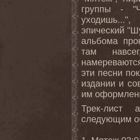
группы - "
уходишь..."
эпический "Шу
альбома про
там навсе
намереваются
эти песни п
издании и с
им оформлен
Трек-лист 
следующим о