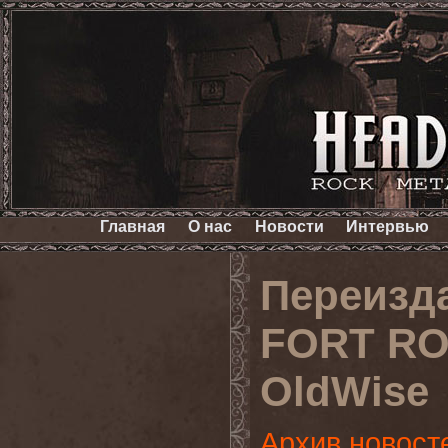
Главная
О нас
Новости
Интервью
Переизд
FORT RO
OldWise
Архив новост