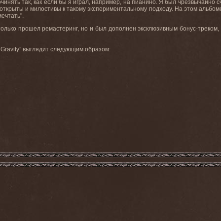
очинять
так
,
как
если
бы
я
играл
,
например
,
на
пианино
.
Я
был
чрезвычайно
с
открыты
и
милостивы
к
такому
экспериментальному
подходу
.
На этом альбоме
мечтать".
только прошел ремастеринг, но и был дополнен эксклюзивным бонус-треком,
 Gravity”
выглядит следующим образом: