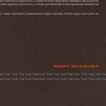
частлив
посотрудничать
с
таким
количеством
моих
любимых
музыкантов
,
 мне удалось воплотить столько ритмических и мелодических моментов,
 а также приобрел совершенно новую обложку. Релиз будет доступен на
Roman P-V - 2021-11-26 13:00:19