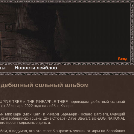
Вход
ты
Новости лейблов
 дебютный сольный альбом
CUPINE TREE
и
THE PINEAPPLE THIEF,
переиздаст
дебютный
сольный
вет 28 января 2022 года на лейбле
Kscope
.
AN
Мик Карн (
Mick
Karn
) и Ричард Барбьери (
Richard
Barbieri
), будущий
ж кентерберийской сцены Дэйв Стюарт (
Dave
Stewart
, экс-
EGG
,
NATIONAL
его
просят
серьезные
деньги
.
ьбом
,
я
подумал
,
что
это
способ
выразить
эмоции
от
игры
на
барабанах