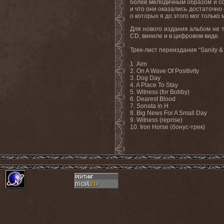
более
мелодичным
образом
и
с
и
что
они
оказались
достаточно
о которых я до этого мог только 
Для нового издания альбом не 
CD
, виниле и в цифровом виде.
Трек-лист переиздания
“Sanity &
1. Aim
2. On A Wave Of Positivity
3. Dog Day
4. A Place To Stay
5. Witness (for Bobby)
6. Dearest Blood
7. Sonata in H
8. Big News For A Small Day
9.
Witness (reprise)
10. Iron Horse (бонус-трек)