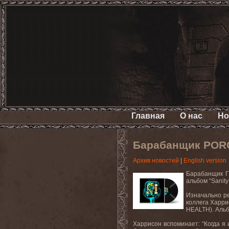
Главная
О нас
Но
Барабанщик PORC
Архив новостей
|
English version
Барабанщик
Г
альбом
“Sanity
Изначально ре
коллега Харр
HEALTH
). Аль
Харрисон
вспоминает
: “
Когда
я