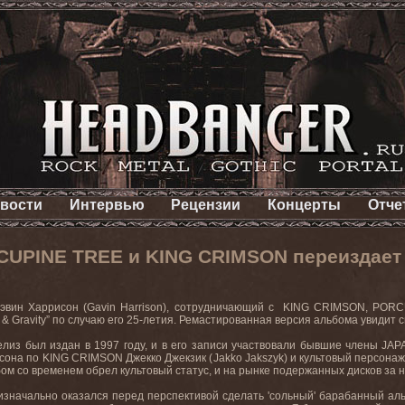
вости
Интервью
Рецензии
Концерты
Отче
UPINE TREE и KING CRIMSON переиздает
эвин
Харрисон
(Gavin Harrison),
сотрудничающий
с
KING CRIMSON, POR
 & Gravity”
по случаю его 25-летия. Ремастированная версия альбома увидит с
лиз был издан в 1997 году, и в его записи участвовали бывшие члены
JAP
исона по
KING
CRIMSON
Джекко Джекзик (
Jakko
Jakszyk
) и культовый персона
бом
со
временем
обрел
культовый
статус
,
и
на
рынке
подержанных
дисков
за
н
изначально
оказался
перед
перспективой
сделать
'
сольный
'
барабанный
ал