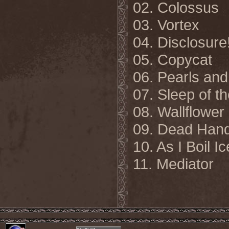
02.
Colossus
03. Vortex
04. Disclosure
05. Copycat
06. Pearls an
07. Sleep of t
08. Wallflower
09. Dead Hand
10. As I Boil Ic
11.
Mediator