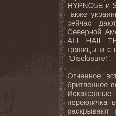
HYPNO
5
E
и
также украи
сейчас даю
Северной Ам
ALL
HAIL
T
границы и с
"
Disclosure
!”.
Огненное вс
бритвенное л
Искаженные 
перекличка в
раскрывают 