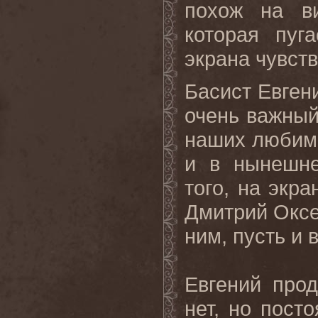
похож на ви
которая пуг
экрана чувств
Басист Евгени
очень важны
наших любимы
и в нынешне
того, на экр
Дмитрий Оксе
ним, пусть и 
Евгений прод
нет, но пост