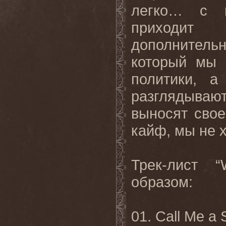
легко… с 
приходит
дополнительн
который мы 
политики
,
а
разглядываю
выносят
свое
кайф, мы не 
Трек-лист “
образом:
01. Call Me a