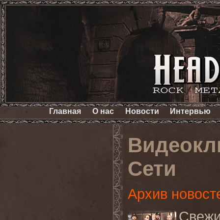
Главная
О нас
Новости
Интервью
Видеокли
Сети
Архив новост
Свеж