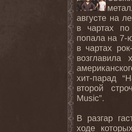
метал
августе на л
в чартах по
попала на 7-ю
в чартах рок
возглавила х
американско
хит-парад “
H
второй стро
Music
”.
В разгар гас
ходе которы