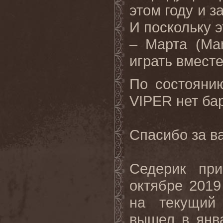
этом году и 
И поскольку э
– Марта (Mar
играть вмест
По состояни
VIPER нет ба
Спасибо за в
Седерик пр
октябре 2019
на текущий 
вышел в янва