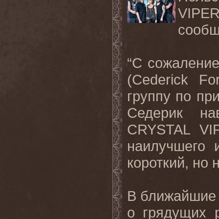
VIPE
сообщ
“С сожалени
(Cederick F
группу по пр
Седерик на
CRYSTAL VIP
наилучшего 
короткий, но
В ближайшие
о грядущих 