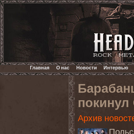
Главная
О нас
Новости
Интервью
Барабан
покинул
Архив новост
Поль