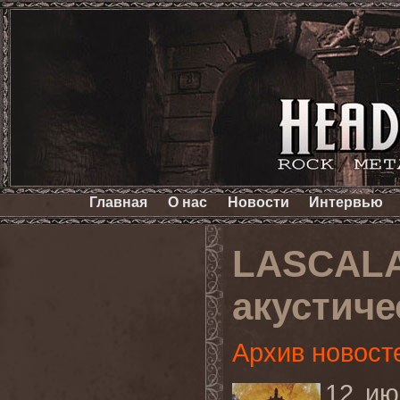
Главная
О нас
Новости
Интервью
LASCALA
акустич
Архив новост
12 ию