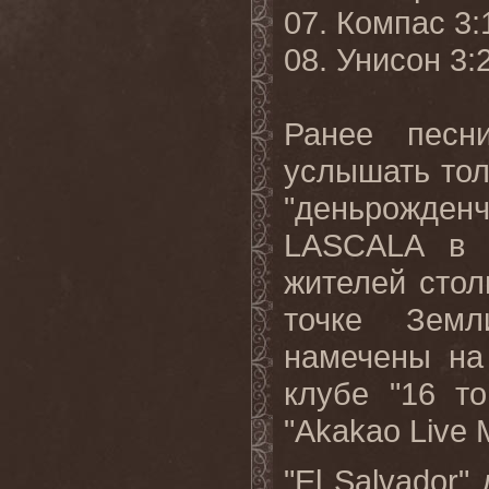
07. Компас 3:
08. Унисон 3:
Ранее песн
услышать тол
"деньрожден
LASCALA в а
жителей стол
точке Земл
намечены на
клубе "16 т
"Akakao Live 
"El Salvador