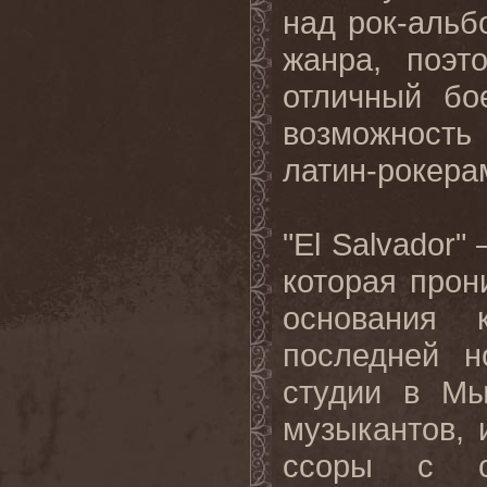
над рок-альб
жанра, поэт
отличный бо
возможность
латин-рокера
"El Salvador"
которая прон
основания 
последней 
студии в Мы
музыкантов, 
ссоры с со