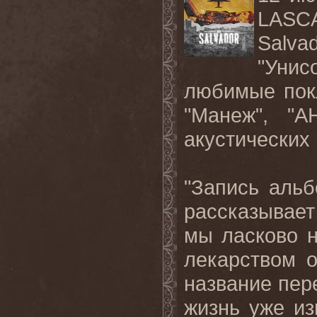
LASC
Salv
"Унис
любимые пок
"Манеж", "А
акустических 
"Запись аль
рассказывает
мы ласково н
лекарством о
название пере
жизнь уже из