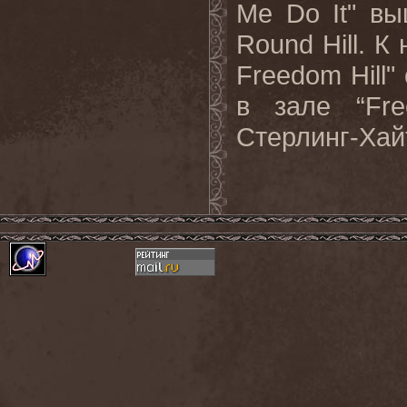
Me
Do
It
"
выш
Round
Hill
. К
Freedom
Hill
"
в зале “
Fr
Стерлинг-Хай