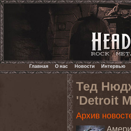
Главная
О нас
Новости
Интервью
Тед Нюд
'Detroit 
Архив новост
Амери