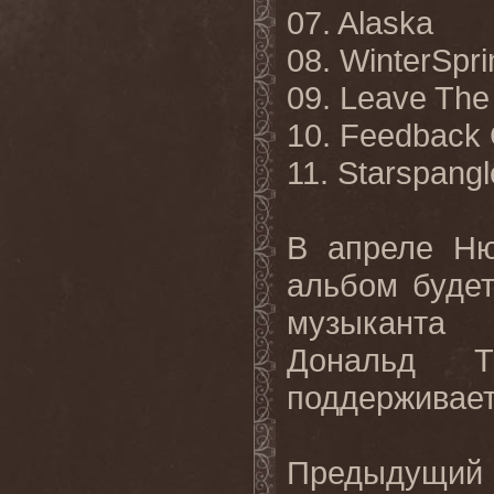
07. Alaska
08. WinterSpr
09. Leave The
10. Feedback 
11. Starspang
В апреле Ню
альбом буде
музыканта 
Дональд Т
поддерживает
Предыдущий