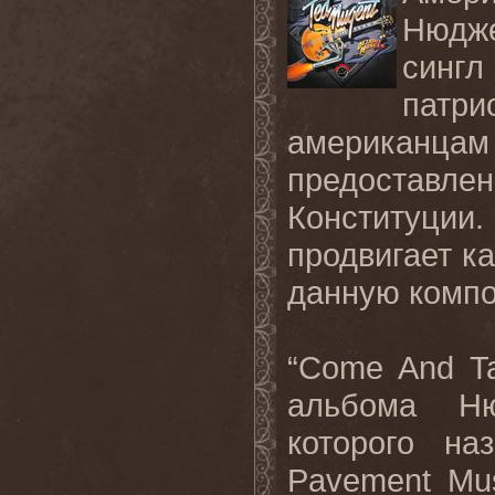
Нюдже
сингл
патри
американ
предоставле
Конституции
продвигает
к
данную
комп
“
Come
And
T
альбома Н
которого н
Pavement
Mu