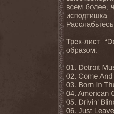
всем более, 
исподтишк
Расслабьтесь
Трек
-
лист
“D
образом
:
01. Detroit Mu
02. Come And 
03. Born In Th
04. American 
05. Drivin’ Blin
06. Just Leav