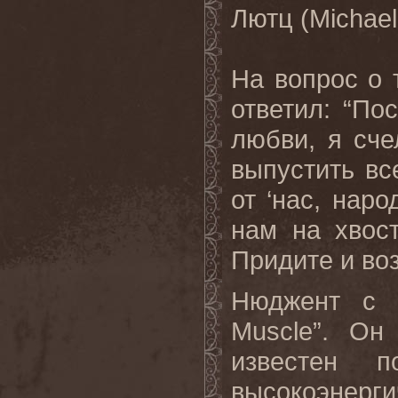
Лютц
(Michael
На вопрос о 
ответил: “По
любви, я сче
выпустить вс
от ‘нас, наро
нам на хвост
Придите и воз
Нюджент с 
Muscle
”. Он
известен 
высокоэнерг