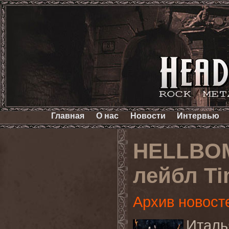
Главная
О нас
Новости
Интервью
HELLBOM
лейбл Tim
Архив новост
Италь