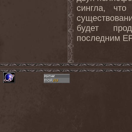
сингла, что
существован
будет прод
последним EP