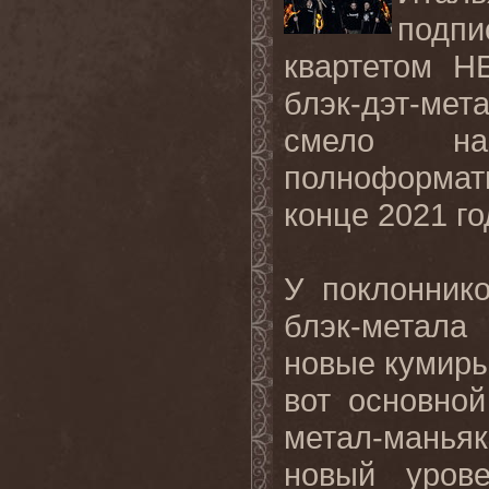
подпи
квартетом H
блэк-дэт-мет
смело на
полноформа
конце 2021 го
У поклонник
блэк-метала
новые кумиры
вот основной
метал-маньяк
новый урове