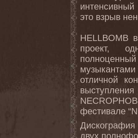
интенсивный
это взрыв нен
HELLBOMB во
проект, о
полноценный
музыкантами
отличной ко
выступления
NECROPHO
фестивале “Ne
Дискография
двух полнофо