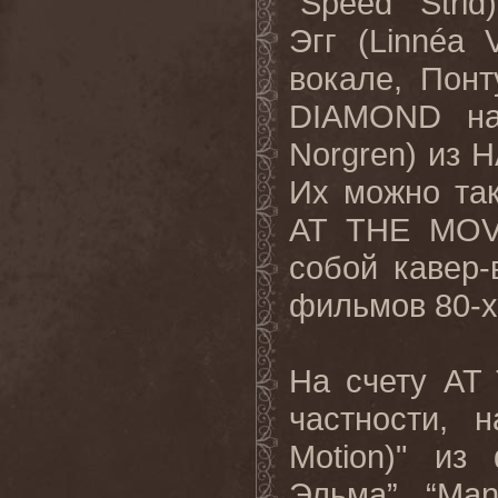
“
Speed
”
Strid
Эгг (
Linn
é
a
вокале, Понт
DIAMOND
н
Norgren
) из
H
Их можно та
AT
THE
MOV
собой кавер-
фильмов 80-х
На счету
AT
частности, 
Motion)" из
Эльма”, “Ma