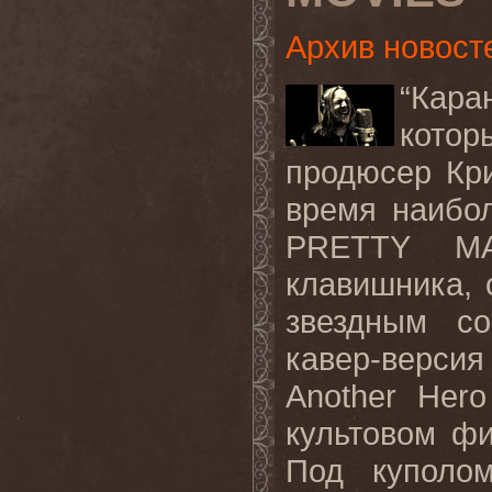
Архив новост
“Кара
кото
продюсер Кри
время наибо
PRETTY MA
клавишника, 
звездным с
кавер-версия
Another
Hero
культовом ф
Под куполом