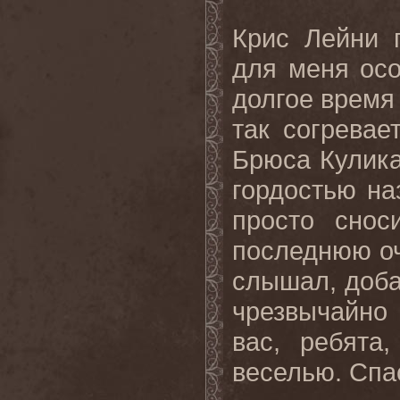
Крис Лейни 
для меня ос
долгое время
так согревае
Брюса Кулика,
гордостью на
просто снос
последнюю оч
слышал, доба
чрезвычайно
вас, ребята
веселью. Спа