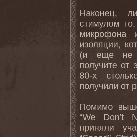
Наконец, л
стимулом то,
микрофона 
изоляции, к
(и еще не 
получите от 
80-х столь
получили от р
Помимо выше
“
We
Don
’
t
приняли уч