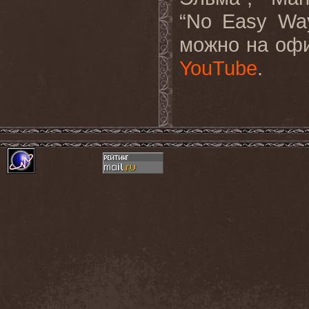
“No Easy Way
можно на оф
YouTube
.