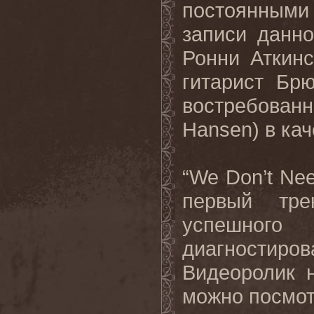
постоянным
записи данно
Ронни Аткинс
гитарист Бр
востребован
Hansen
) в ка
“
We
Don
’
t
Ne
первый тре
успешног
диагностиро
Видеоролик 
можно посмо