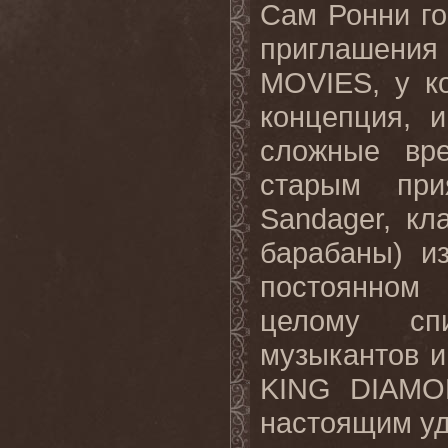
Сам Ронни го
приглашения
MOVIES
, у к
концепция, 
сложные вр
старым при
Sandager
, кл
барабаны) 
постоянном 
целому сп
музыкантов и
KING
DIAMO
настоящим уд